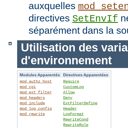
auxquelles
mod_sete
directives
ne
SetEnvIf
séparément dans la so
Utilisation des vari
d'environnement
Modules Apparentés
Directives Apparentées
mod_authz_host
Require
mod_cgi
CustomLog
mod_ext_filter
Allow
mod_headers
Deny
mod_include
ExtFilterDefine
mod_log_config
Header
mod_rewrite
LogFormat
RewriteCond
RewriteRule