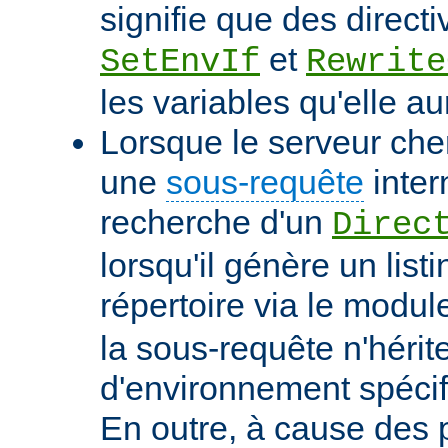
signifie que des directi
et
SetEnvIf
Rewrite
les variables qu'elle au
Lorsque le serveur che
une
sous-requête
inter
recherche d'un
Direc
lorsqu'il génère un list
répertoire via le modu
la sous-requête n'hérit
d'environnement spécif
En outre, à cause des 