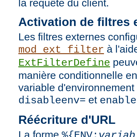
la requête du client.
Activation de filtres
Les filtres externes confi
à l'aid
mod_ext_filter
peuve
ExtFilterDefine
manière conditionnelle en
variable d'environnement 
et
disableenv=
enable
Réécriture d'URL
La forme
%{ENV:
variab