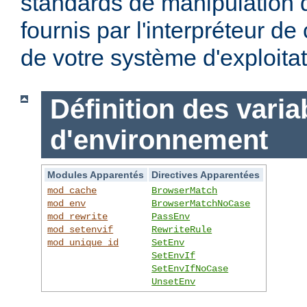
standards de manipulation 
fournis par l'interpréteur d
de votre système d'exploitat
Définition des varia
d'environnement
Modules Apparentés
Directives Apparentées
mod_cache
BrowserMatch
mod_env
BrowserMatchNoCase
mod_rewrite
PassEnv
mod_setenvif
RewriteRule
mod_unique_id
SetEnv
SetEnvIf
SetEnvIfNoCase
UnsetEnv