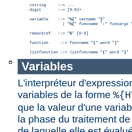
cstring     ::= ...

digit       ::= [0-9]+

variable    ::= "
%{
" varname "
}
"

              | "
%{
" funcname "
:
" funcargs 
rebackref   ::= "
$
" [0-9]

function     ::= funcname "
(
" word "
)
"

listfunction ::= listfuncname "
(
" word "
)
"
Variables
L'interpréteur d'expressio
variables de la forme
%{H
que la valeur d'une varia
la phase du traitement de
de laquelle elle est éval