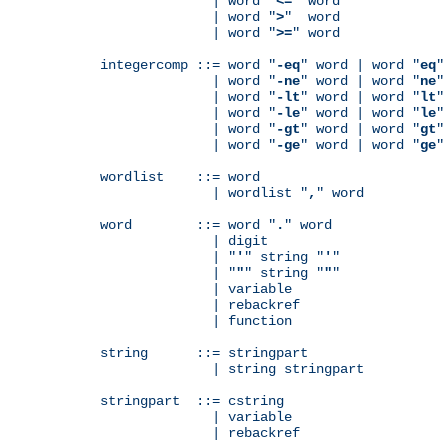
              | word "
<=
" word

              | word "
>
"  word

              | word "
>=
" word

integercomp ::= word "
-eq
" word | word "
eq
"
              | word "
-ne
" word | word "
ne
"
              | word "
-lt
" word | word "
lt
"
              | word "
-le
" word | word "
le
"
              | word "
-gt
" word | word "
gt
"
              | word "
-ge
" word | word "
ge
"
wordlist    ::= word

              | wordlist "
,
" word

word        ::= word "
.
" word

              | digit

              | "
'
" string "
'
"

              | "
"
" string "
"
"

              | variable

	      | rebackref

              | function

string      ::= stringpart

              | string stringpart

stringpart  ::= cstring

              | variable

	      | rebackref
