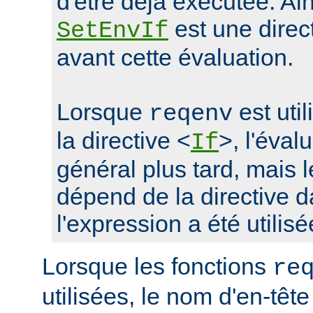
d'être déjà exécutée. Ain
est une direc
SetEnvIf
avant cette évaluation.
Lorsque
est uti
reqenv
la directive <
>, l'éval
If
général plus tard, mais
dépend de la directive d
l'expression a été utilisé
Lorsque les fonctions
re
utilisées, le nom d'en-tête