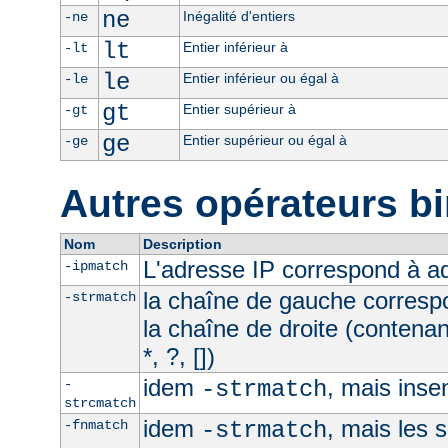
ne
Inégalité d'entiers
-ne
lt
Entier inférieur à
-lt
le
Entier inférieur ou égal à
-le
gt
Entier supérieur à
-gt
ge
Entier supérieur ou égal à
-ge
Autres opérateurs bi
Nom
Description
L'adresse IP correspond à 
-ipmatch
la chaîne de gauche corresp
-strmatch
la chaîne de droite (contena
*, ?, [])
idem
, mais inse
-
-strmatch
strcmatch
idem
, mais les 
-fnmatch
-strmatch