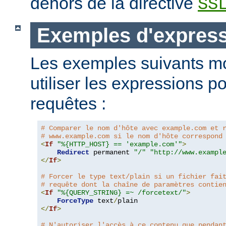
dehors de la directive
SS
Exemples d'expres
Les exemples suivants m
utiliser les expressions p
requêtes :
# Comparer le nom d'hôte avec example.com et 
# www.example.com si le nom d'hôte correspond
<
If
"%{HTTP_HOST} == 'example.com'"
>
Redirect
 permanent 
"/"
"http://www.exampl
</
If
>
# Forcer le type text/plain si un fichier fai
# requête dont la chaîne de paramètres contie
<
If
"%{QUERY_STRING} =~ /forcetext/"
>
ForceType
 text
/
</
If
>
# N'autoriser l'accès à ce contenu que pendan