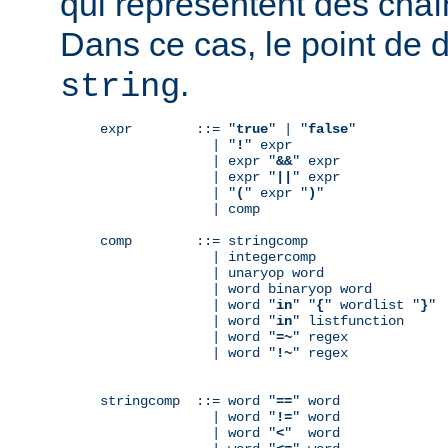
qui représentent des chaî
Dans ce cas, le point de 
.
string
expr        ::= "
true
" | "
false
"

              | "
!
" expr

              | expr "
&&
" expr

              | expr "
||
" expr

              | "
(
" expr "
)
"

              | comp

comp        ::= stringcomp

              | integercomp

              | unaryop word

              | word binaryop word

              | word "
in
" "
{
" wordlist "
}
"

              | word "
in
" listfunction

              | word "
=~
" regex

              | word "
!~
" regex

stringcomp  ::= word "
==
" word

              | word "
!=
" word

              | word "
<
"  word
