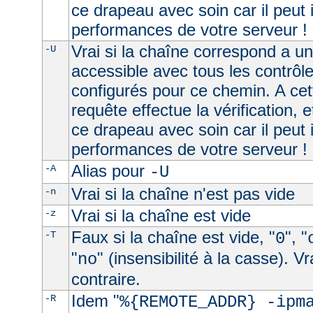
ce drapeau avec soin car il peut 
performances de votre serveur !
Vrai si la chaîne correspond a u
-U
accessible avec tous les contrôl
configurés pour ce chemin. A cet
requête effectue la vérification, e
ce drapeau avec soin car il peut 
performances de votre serveur !
Alias pour
-A
-U
Vrai si la chaîne n'est pas vide
-n
Vrai si la chaîne est vide
-z
Faux si la chaîne est vide, "
", "
-T
0
"
" (insensibilité à la casse). V
no
contraire.
Idem "
-R
%{REMOTE_ADDR} -ipm