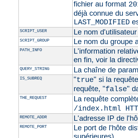
fichier au format
20
déjà connue du ser
es
LAST_MODIFIED
Le nom d'utilisateur 
SCRIPT_USER
Le nom du groupe au
SCRIPT_GROUP
L'information relat
PATH_INFO
en fin, voir la direct
La chaîne de param
QUERY_STRING
"
" si la requê
IS_SUBREQ
true
requête, "
" d
false
La requête complèt
THE_REQUEST
/index.html HT
L'adresse IP de l'hô
REMOTE_ADDR
Le port de l'hôte di
REMOTE_PORT
supérieures)