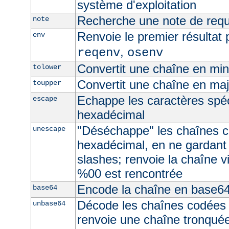
système d'exploitation
Recherche une note de req
note
Renvoie le premier résultat 
env
,
reqenv
osenv
Convertit une chaîne en mi
tolower
Convertit une chaîne en ma
toupper
Echappe les caractères spé
escape
hexadécimal
"Déséchappe" les chaînes 
unescape
hexadécimal, en ne gardant
slashes; renvoie la chaîne v
%00 est rencontrée
Encode la chaîne en base6
base64
Décode les chaînes codées
unbase64
renvoie une chaîne tronquée 