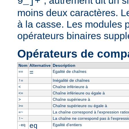
", autrement dit un 
9_]+
moins deux caractères. L
à la casse. Les modules p
opérateurs binaires supp
Opérateurs de comp
Nom
Alternative
Description
=
Egalité de chaînes
==
Inégalité de chaînes
!=
Chaîne inférieure à
<
Chaîne inférieure ou égale à
<=
Chaîne supérieure à
>
Chaîne supérieure ou égale à
>=
La chaîne correspond à l'expression ratio
=~
La chaîne ne correspond pas à l'expressio
!~
eq
Egalité d'entiers
-eq