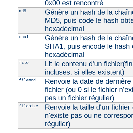
0x00 est rencontré
Génère un hash de la chaîne
md5
MD5, puis code le hash obt
hexadécimal
Génère un hash de la chaîne
sha1
SHA1, puis encode le hash 
hexadécimal
Lit le contenu d'un fichier(fi
file
incluses, si elles existent)
Renvoie la date de dernière 
filemod
fichier (ou 0 si le fichier n'e
pas un fichier régulier)
Renvoie la taille d'un fichier 
filesize
n'existe pas ou ne correspon
régulier)