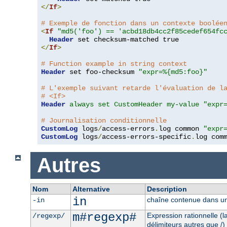
</
If
>
# Exemple de fonction dans un contexte boolée
<
If
"md5('foo') == 'acbd18db4cc2f85cedef654fc
Header
</
If
>
# Function example in string context
Header
 set foo-checksum 
"expr=%{md5:foo}"
# L'exemple suivant retarde l'évaluation de l
# <If>
Header
always set CustomHeader my-value "expr
# Journalisation conditionnelle
CustomLog
 logs
/
access-errors
.
log common 
"expr
CustomLog
 logs
/
access-errors-specific
.
log com
Autres
Nom
Alternative
Description
in
chaîne contenue dans un
-in
m#regexp#
Expression rationnelle (
/regexp/
délimiteurs autres que /)