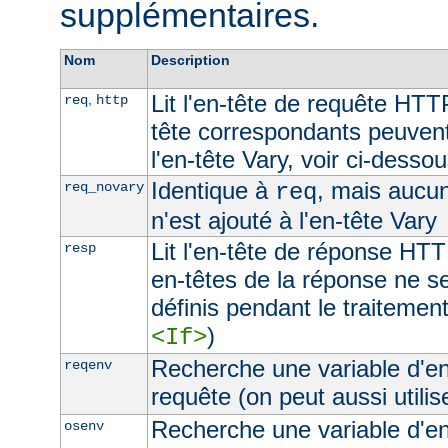
supplémentaires.
Nom
Description
Lit l'en-tête de requête HTT
,
req
http
tête correspondants peuvent
l'en-tête Vary, voir ci-desso
Identique à
, mais aucu
req_novary
req
n'est ajouté à l'en-tête Vary
Lit l'en-tête de réponse HTT
resp
en-têtes de la réponse ne s
définis pendant le traitement
)
<If>
Recherche une variable d'e
reqenv
requête (on peut aussi utilis
Recherche une variable d'e
osenv