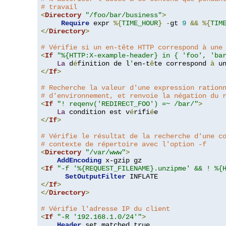
# travail
<
Directory
"/foo/bar/business"
>
Require
 expr 
%{
TIME_HOUR
}
-
gt 
9
&&
%{
TIM
</
Directory
>
# Vérifie si un en-tête HTTP correspond à une
<
If
"%{HTTP:X-example-header} in { 'foo', 'ba
La
 d
é
finition de l
'
en-t
ê
te correspond 
à
 u
</
If
>
# Recherche la valeur d'une expression ration
# d'environnement, et renvoie la négation du 
<
If
"! reqenv('REDIRECT_FOO') =~ /bar/"
>
La
 condition est v
é
rifi
é
</
If
>
# Vérifie le résultat de la recherche d'une c
# contexte de répertoire avec l'option -f
<
Directory
"/var/www"
>
AddEncoding
<
If
"-f '%{REQUEST_FILENAME}.unzipme' && ! %{
SetOutputFilter
</
If
>
</
Directory
>
# Vérifie l'adresse IP du client
<
If
"-R '192.168.1.0/24'"
>
Header