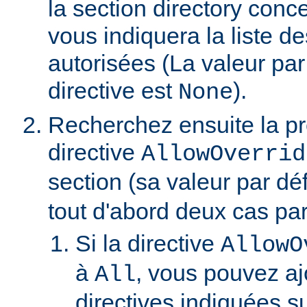
la section directory conc
vous indiquera la liste de
autorisées (La valeur par
directive est
).
None
Recherchez ensuite la p
directive
AllowOverrid
section (sa valeur par dé
tout d'abord deux cas part
Si la directive
AllowO
à
, vous pouvez aj
All
directives indiquées su