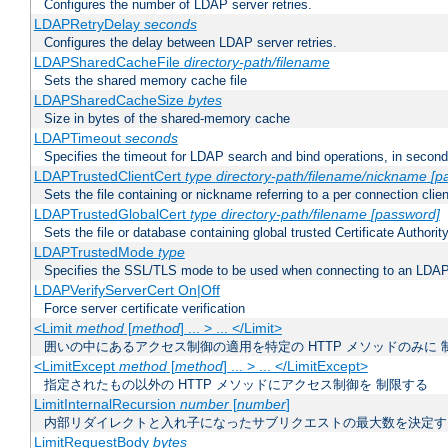
Configures the number of LDAP server retries.
LDAPRetryDelay
seconds
Configures the delay between LDAP server retries.
LDAPSharedCacheFile
directory-path/filename
Sets the shared memory cache file
LDAPSharedCacheSize
bytes
Size in bytes of the shared-memory cache
LDAPTimeout
seconds
Specifies the timeout for LDAP search and bind operations, in secon
LDAPTrustedClientCert
type
directory-path/filename/nickname
[p
Sets the file containing or nickname referring to a per connection clien
LDAPTrustedGlobalCert
type
directory-path/filename
[password]
Sets the file or database containing global trusted Certificate Authority 
LDAPTrustedMode
type
Specifies the SSL/TLS mode to be used when connecting to an LDAP
LDAPVerifyServerCert On|Off
Force server certificate verification
<Limit
method
[
method
] ... > ... </Limit>
囲いの中にあるアクセス制御の適用を特定の HTTP メソッドのみに 
<LimitExcept
method
[
method
] ... > ... </LimitExcept>
指定されたもの以外の HTTP メソッドにアクセス制御を 制限する
LimitInternalRecursion
number
[
number
]
内部リダイレクトと入れ子になったサブリクエストの最大数を決定す
LimitRequestBody
bytes