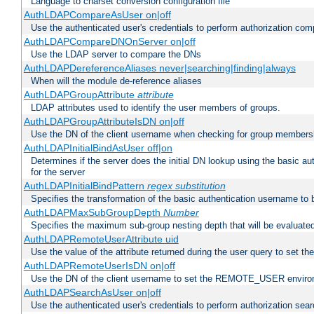
Language to charset conversion configuration file
AuthLDAPCompareAsUser on|off
Use the authenticated user's credentials to perform authorization co
AuthLDAPCompareDNOnServer on|off
Use the LDAP server to compare the DNs
AuthLDAPDereferenceAliases never|searching|finding|always
When will the module de-reference aliases
AuthLDAPGroupAttribute
attribute
LDAP attributes used to identify the user members of groups.
AuthLDAPGroupAttributeIsDN on|off
Use the DN of the client username when checking for group members
AuthLDAPInitialBindAsUser off|on
Determines if the server does the initial DN lookup using the basic a
for the server
AuthLDAPInitialBindPattern
regex
substitution
Specifies the transformation of the basic authentication username to
AuthLDAPMaxSubGroupDepth
Number
Specifies the maximum sub-group nesting depth that will be evaluated
AuthLDAPRemoteUserAttribute uid
Use the value of the attribute returned during the user query to se
AuthLDAPRemoteUserIsDN on|off
Use the DN of the client username to set the REMOTE_USER environ
AuthLDAPSearchAsUser on|off
Use the authenticated user's credentials to perform authorization sea