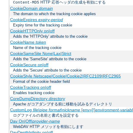
HTTP 応答ヘッダの生成を有効にする
Content-MD5
CookieDomain
domain
The domain to which the tracking cookie applies
CookieExpires
expiry-period
Expiry time for the tracking cookie
CookieHTTPOnly on|off
Adds the 'HTTPOnly' attribute to the cookie
CookieName
token
Name of the tracking cookie
CookieSameSite None|Lax|Strict
Adds the 'SameSite' attribute to the cookie
CookieSecure on|off
Adds the 'Secure' attribute to the cookie
CookieStyle Netscape|Cookie|Cookie2|RFC2109|RFC2965
Format of the cookie header field
CookieTracking on|off
Enables tracking cookie
CoreDumpDirectory
directory
Apache がコアダンプする前に移動を試みるディレクトリ
CustomLog
file
|
pipe
format
|
nickname
[env=[!]
environment-variab
ログファイルの名前と書式を設定する
Dav On|Off|
provider-name
WebDAV HTTP メソッドを有効にします
DavDepthInfinity on|off