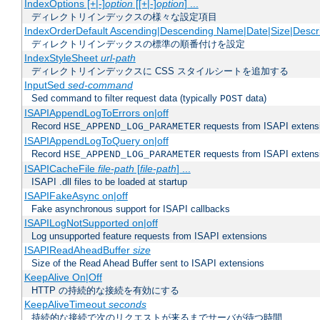
IndexOptions [+|-]
option
[[+|-]
option
] ...
ディレクトリインデックスの様々な設定項目
IndexOrderDefault Ascending|Descending Name|Date|Size|Descri
ディレクトリインデックスの標準の順番付けを設定
IndexStyleSheet
url-path
ディレクトリインデックスに CSS スタイルシートを追加する
InputSed
sed-command
Sed command to filter request data (typically
data)
POST
ISAPIAppendLogToErrors on|off
Record
requests from ISAPI extensio
HSE_APPEND_LOG_PARAMETER
ISAPIAppendLogToQuery on|off
Record
requests from ISAPI extensio
HSE_APPEND_LOG_PARAMETER
ISAPICacheFile
file-path
[
file-path
] ...
ISAPI .dll files to be loaded at startup
ISAPIFakeAsync on|off
Fake asynchronous support for ISAPI callbacks
ISAPILogNotSupported on|off
Log unsupported feature requests from ISAPI extensions
ISAPIReadAheadBuffer
size
Size of the Read Ahead Buffer sent to ISAPI extensions
KeepAlive On|Off
HTTP の持続的な接続を有効にする
KeepAliveTimeout
seconds
持続的な接続で次のリクエストが来るまでサーバが待つ時間