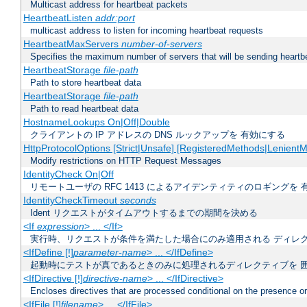
Multicast address for heartbeat packets
HeartbeatListen
addr:port
multicast address to listen for incoming heartbeat requests
HeartbeatMaxServers
number-of-servers
Specifies the maximum number of servers that will be sending heartbe
HeartbeatStorage
file-path
Path to store heartbeat data
HeartbeatStorage
file-path
Path to read heartbeat data
HostnameLookups On|Off|Double
クライアントの IP アドレスの DNS ルックアップを 有効にする
HttpProtocolOptions [Strict|Unsafe] [RegisteredMethods|LenientM
Modify restrictions on HTTP Request Messages
IdentityCheck On|Off
リモートユーザの RFC 1413 によるアイデンティティのロギングを 
IdentityCheckTimeout
seconds
Ident リクエストがタイムアウトするまでの期間を決める
<If
expression
> ... </If>
実行時、リクエストが条件を満たした場合にのみ適用される ディレ
<IfDefine [!]
parameter-name
> ... </IfDefine>
起動時にテストが真であるときのみに処理されるディレクティブを 
<IfDirective [!]
directive-name
> ... </IfDirective>
Encloses directives that are processed conditional on the presence or
<IfFile [!]
filename
> ... </IfFile>