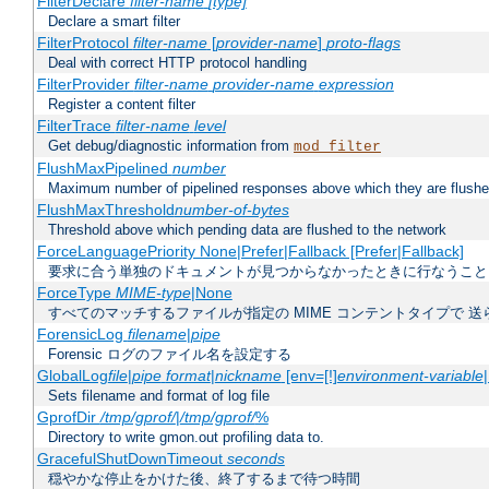
FilterDeclare
filter-name
[type]
Declare a smart filter
FilterProtocol
filter-name
[
provider-name
]
proto-flags
Deal with correct HTTP protocol handling
FilterProvider
filter-name
provider-name
expression
Register a content filter
FilterTrace
filter-name
level
Get debug/diagnostic information from
mod_filter
FlushMaxPipelined
number
Maximum number of pipelined responses above which they are flushe
FlushMaxThreshold
number-of-bytes
Threshold above which pending data are flushed to the network
ForceLanguagePriority None|Prefer|Fallback [Prefer|Fallback]
要求に合う単独のドキュメントが見つからなかったときに行なうこと
ForceType
MIME-type
|None
すべてのマッチするファイルが指定の MIME コンテントタイプで 
ForensicLog
filename
|
pipe
Forensic ログのファイル名を設定する
GlobalLog
file
|
pipe
format
|
nickname
[env=[!]
environment-variable
Sets filename and format of log file
GprofDir
/tmp/gprof/
|
/tmp/gprof/
%
Directory to write gmon.out profiling data to.
GracefulShutDownTimeout
seconds
穏やかな停止をかけた後、終了するまで待つ時間