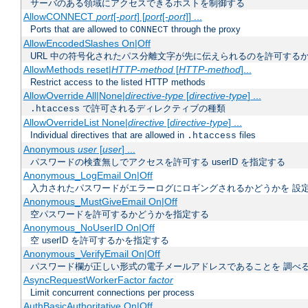
サーバのある領域にアクセスできるホストを制御する
AllowCONNECT
port
[-
port
] [
port
[-
port
]] ...
Ports that are allowed to
through the proxy
CONNECT
AllowEncodedSlashes On|Off
URL 中の符号化されたパス分離文字が先に伝えられるのを許可するか
AllowMethods reset|
HTTP-method
[
HTTP-method
]...
Restrict access to the listed HTTP methods
AllowOverride All|None|
directive-type
[
directive-type
] ...
で許可されるディレクティブの種類
.htaccess
AllowOverrideList None|
directive
[
directive-type
] ...
Individual directives that are allowed in
files
.htaccess
Anonymous
user
[
user
] ...
パスワードの検査無しでアクセスを許可する userID を指定する
Anonymous_LogEmail On|Off
入力されたパスワードがエラーログにロギングされるかどうかを 設
Anonymous_MustGiveEmail On|Off
空パスワードを許可するかどうかを指定する
Anonymous_NoUserID On|Off
空 userID を許可するかを指定する
Anonymous_VerifyEmail On|Off
パスワード欄が正しい形式の電子メールアドレスであることを 調べ
AsyncRequestWorkerFactor
factor
Limit concurrent connections per process
AuthBasicAuthoritative On|Off