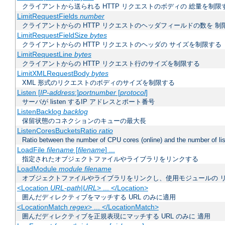
クライアントから送られる HTTP リクエストのボディの 総量を制限
LimitRequestFields
number
クライアントからの HTTP リクエストのヘッダフィールドの数を 制
LimitRequestFieldSize
bytes
クライアントからの HTTP リクエストのヘッダの サイズを制限する
LimitRequestLine
bytes
クライアントからの HTTP リクエスト行のサイズを制限する
LimitXMLRequestBody
bytes
XML 形式のリクエストのボディのサイズを制限する
Listen [
IP-address
:]
portnumber
[
protocol
]
サーバが listen するIP アドレスとポート番号
ListenBacklog
backlog
保留状態のコネクションのキューの最大長
ListenCoresBucketsRatio
ratio
Ratio between the number of CPU cores (online) and the number of lis
LoadFile
filename
[
filename
] ...
指定されたオブジェクトファイルやライブラリをリンクする
LoadModule
module filename
オブジェクトファイルやライブラリをリンクし、使用モジュールの 
<Location
URL-path
|
URL
> ... </Location>
囲んだディレクティブをマッチする URL のみに適用
<LocationMatch
regex
> ... </LocationMatch>
囲んだディレクティブを正規表現にマッチする URL のみに 適用