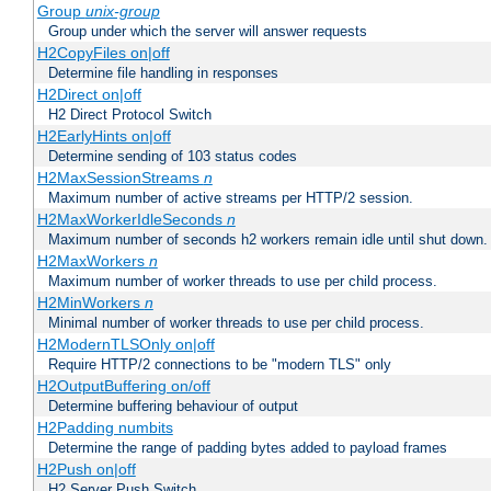
Group
unix-group
Group under which the server will answer requests
H2CopyFiles on|off
Determine file handling in responses
H2Direct on|off
H2 Direct Protocol Switch
H2EarlyHints on|off
Determine sending of 103 status codes
H2MaxSessionStreams
n
Maximum number of active streams per HTTP/2 session.
H2MaxWorkerIdleSeconds
n
Maximum number of seconds h2 workers remain idle until shut down.
H2MaxWorkers
n
Maximum number of worker threads to use per child process.
H2MinWorkers
n
Minimal number of worker threads to use per child process.
H2ModernTLSOnly on|off
Require HTTP/2 connections to be "modern TLS" only
H2OutputBuffering on/off
Determine buffering behaviour of output
H2Padding numbits
Determine the range of padding bytes added to payload frames
H2Push on|off
H2 Server Push Switch