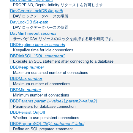
PROPFIND, Depth: Infinity リクエストを許可します
DavGenericLockDB
file-path
DAV ロックデータベースの場所
DavLockDB
file-path
DAV ロックデータベースの位置
DavMinTimeout
seconds
サーバが DAV リソースのロックを維持する最小時間です。
DBDExptime
time-in-seconds
Keepalive time for idle connections
DBDInitSQL
"SQL statement"
Execute an SQL statement after connecting to a database
DBDKeep
number
Maximum sustained number of connections
DBDMax
number
Maximum number of connections
DBDMin
number
Minimum number of connections
DBDParams
param1
=
value1
[,
param2
=
value2
]
Parameters for database connection
DBDPersist On|Off
Whether to use persistent connections
DBDPrepareSQL
"SQL statement"
label
Define an SQL prepared statement