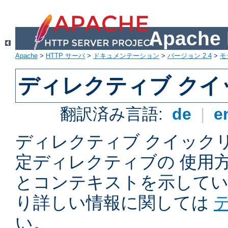
Apach
Apache
>
HTTP サーバ
>
ドキュメンテーション
>
バージョン 2.4
>
モ
ディレクティブ ク
翻訳済み言語:
de
|
e
ディレクティブ クイックリフ
定ディレクティブの 使用
とコンテキストを示してい
り詳しい情報に関しては
い。