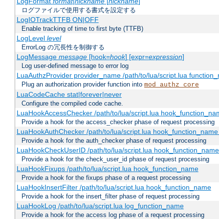
LogFormat
format
|
nickname
[
nickname
]
ログファイルで使用する書式を設定する
LogIOTrackTTFB ON|OFF
Enable tracking of time to first byte (TTFB)
LogLevel
level
ErrorLog の冗長性を制御する
LogMessage
message
[hook=
hook
] [expr=
expression
]
Log user-defined message to error log
LuaAuthzProvider provider_name /path/to/lua/script.lua function
Plug an authorization provider function into
mod_authz_core
LuaCodeCache stat|forever|never
Configure the compiled code cache.
LuaHookAccessChecker /path/to/lua/script.lua hook_function_name
Provide a hook for the access_checker phase of request processing
LuaHookAuthChecker /path/to/lua/script.lua hook_function_name [
Provide a hook for the auth_checker phase of request processing
LuaHookCheckUserID /path/to/lua/script.lua hook_function_name [
Provide a hook for the check_user_id phase of request processing
LuaHookFixups /path/to/lua/script.lua hook_function_name
Provide a hook for the fixups phase of a request processing
LuaHookInsertFilter /path/to/lua/script.lua hook_function_name
Provide a hook for the insert_filter phase of request processing
LuaHookLog /path/to/lua/script.lua log_function_name
Provide a hook for the access log phase of a request processing