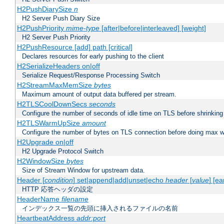
H2PushDiarySize
n
H2 Server Push Diary Size
H2PushPriority
mime-type
[after|before|interleaved] [weight]
H2 Server Push Priority
H2PushResource [add] path [critical]
Declares resources for early pushing to the client
H2SerializeHeaders on|off
Serialize Request/Response Processing Switch
H2StreamMaxMemSize
bytes
Maximum amount of output data buffered per stream.
H2TLSCoolDownSecs
seconds
Configure the number of seconds of idle time on TLS before shrinking
H2TLSWarmUpSize
amount
Configure the number of bytes on TLS connection before doing max w
H2Upgrade on|off
H2 Upgrade Protocol Switch
H2WindowSize
bytes
Size of Stream Window for upstream data.
Header [
condition
] set|append|add|unset|echo
header
[
value
] [ea
HTTP 応答ヘッダの設定
HeaderName
filename
インデックス一覧の先頭に挿入されるファイルの名前
HeartbeatAddress
addr:port