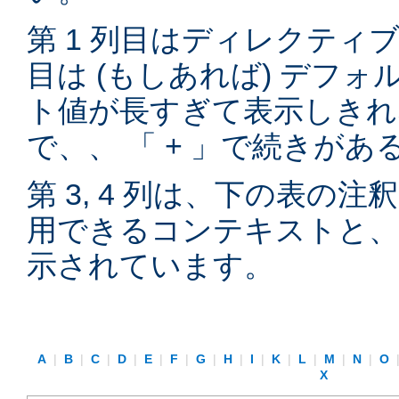
第 1 列目はディレクティブ
目は (もしあれば) デフ
ト値が長すぎて表示しきれ
で、、 「 + 」で続きが
第 3, 4 列は、下の表の
用できるコンテキストと、
示されています。
A
|
B
|
C
|
D
|
E
|
F
|
G
|
H
|
I
|
K
|
L
|
M
|
N
|
O
X