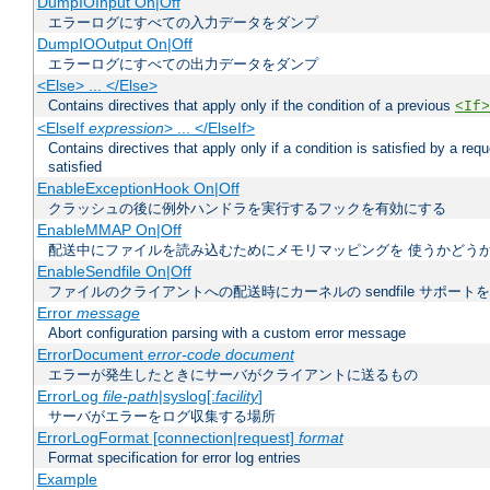
DumpIOInput On|Off
エラーログにすべての入力データをダンプ
DumpIOOutput On|Off
エラーログにすべての出力データをダンプ
<Else> ... </Else>
Contains directives that apply only if the condition of a previous
<If>
<ElseIf
expression
> ... </ElseIf>
Contains directives that apply only if a condition is satisfied by a req
satisfied
EnableExceptionHook On|Off
クラッシュの後に例外ハンドラを実行するフックを有効にする
EnableMMAP On|Off
配送中にファイルを読み込むためにメモリマッピングを 使うかどう
EnableSendfile On|Off
ファイルのクライアントへの配送時にカーネルの sendfile サポート
Error
message
Abort configuration parsing with a custom error message
ErrorDocument
error-code document
エラーが発生したときにサーバがクライアントに送るもの
ErrorLog
file-path
|syslog[:
facility
]
サーバがエラーをログ収集する場所
ErrorLogFormat [connection|request]
format
Format specification for error log entries
Example