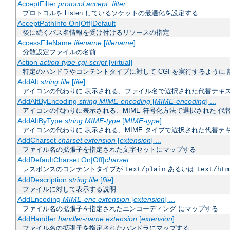
AcceptFilter
protocol
accept_filter
プロトコルを Listen しているソケットの最適化を設定する
AcceptPathInfo On|Off|Default
後に続くパス名情報を受け付けるリソースの指定
AccessFileName
filename
[
filename
] ...
分散設定ファイルの名前
Action
action-type
cgi-script
[virtual]
特定のハンドラやコンテントタイプに対して CGI を実行するように 
AddAlt
string
file
[
file
] ...
アイコンの代わりに 表示される、ファイル名で選択された代替テキ
AddAltByEncoding
string
MIME-encoding
[
MIME-encoding
] ...
アイコンの代わりに表示される、MIME 符号化方法で選択された 代
AddAltByType
string
MIME-type
[
MIME-type
] ...
アイコンの代わりに 表示される、MIME タイプで選択された代替テ
AddCharset
charset
extension
[
extension
] ...
ファイル名の拡張子を指定された文字セットにマップする
AddDefaultCharset On|Off|
charset
レスポンスのコンテントタイプが
あるいは
text/plain
text/htm
AddDescription
string
file
[
file
] ...
ファイルに対して表示する説明
AddEncoding
MIME-enc
extension
[
extension
] ...
ファイル名の拡張子を指定されたエンコーディング にマップする
AddHandler
handler-name
extension
[
extension
] ...
ファイル名の拡張子を指定されたハンドラにマップする