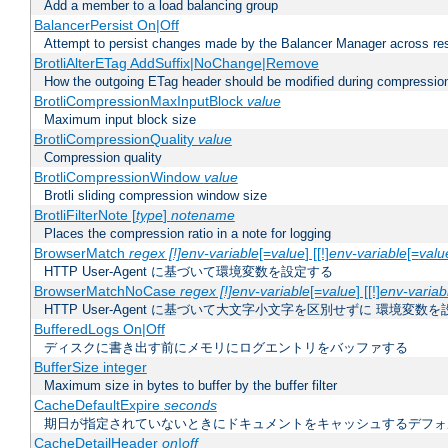
Add a member to a load balancing group
BalancerPersist On|Off
Attempt to persist changes made by the Balancer Manager across res
BrotliAlterETag AddSuffix|NoChange|Remove
How the outgoing ETag header should be modified during compressio
BrotliCompressionMaxInputBlock
value
Maximum input block size
BrotliCompressionQuality
value
Compression quality
BrotliCompressionWindow
value
Brotli sliding compression window size
BrotliFilterNote [
type
]
notename
Places the compression ratio in a note for logging
BrowserMatch
regex [!]env-variable
[=
value
] [[!]
env-variable
[=
valu
HTTP User-Agent に基づいて環境変数を設定する
BrowserMatchNoCase
regex [!]env-variable
[=
value
] [[!]
env-variab
HTTP User-Agent に基づいて大文字小文字を区別せずに 環境変数
BufferedLogs On|Off
ディスクに書き出す前にメモリにログエントリをバッファする
BufferSize integer
Maximum size in bytes to buffer by the buffer filter
CacheDefaultExpire
seconds
期日が指定されていないときにドキュメントをキャッシュするデフォ
CacheDetailHeader
on|off