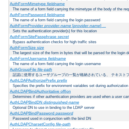
AuthFormMimetype
fieldname
The name of a form field carrying the mimetype of the body of the req
AuthFormPassword
fieldname
The name of a form field carrying the login password
AuthFormProvider
provider-name
[
provider-name
] ...
Sets the authentication provider(s) for this location
AuthFormSitePassphrase
secret
Bypass authentication checks for high traffic sites
AuthFormSize
size
The largest size of the form in bytes that will be parsed for the login d
AuthFormUsername
fieldname
The name of a form field carrying the login username
AuthGroupFile
file-path
証認に使用するユーザグループの一覧が格納されている、 テキスト
AuthLDAPAuthorizePrefix
prefix
Specifies the prefix for environment variables set during authorization
AuthLDAPBindAuthoritative off|on
Determines if other authentication providers are used when a user can
AuthLDAPBindDN
distinguished-name
Optional DN to use in binding to the LDAP server
AuthLDAPBindPassword
password
Password used in conjunction with the bind DN
AuthLDAPCharsetConfig
file-path