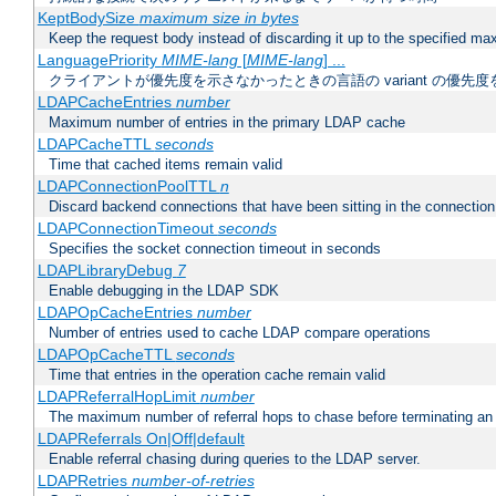
KeptBodySize
maximum size in bytes
Keep the request body instead of discarding it up to the specified ma
LanguagePriority
MIME-lang
[
MIME-lang
] ...
クライアントが優先度を示さなかったときの言語の variant の優先度
LDAPCacheEntries
number
Maximum number of entries in the primary LDAP cache
LDAPCacheTTL
seconds
Time that cached items remain valid
LDAPConnectionPoolTTL
n
Discard backend connections that have been sitting in the connection
LDAPConnectionTimeout
seconds
Specifies the socket connection timeout in seconds
LDAPLibraryDebug
7
Enable debugging in the LDAP SDK
LDAPOpCacheEntries
number
Number of entries used to cache LDAP compare operations
LDAPOpCacheTTL
seconds
Time that entries in the operation cache remain valid
LDAPReferralHopLimit
number
The maximum number of referral hops to chase before terminating a
LDAPReferrals On|Off|default
Enable referral chasing during queries to the LDAP server.
LDAPRetries
number-of-retries