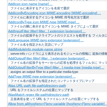
AddIcon
icon
name
[
name
] ...
ファイルに表示するアイコンを名前で選択
AddIconByEncoding
icon
MIME-encoding
[
MIME-encoding
] ...
ファイルに表示するアイコンを MIME 符号化方法で選択
AddIconByType
icon
MIME-type
[
MIME-type
] ...
ファイルの隣に表示するアイコンを MIME タイプによって選択
AddInputFilter
filter
[;
filter
...]
extension
[
extension
] ...
ファイルの拡張子をクライアントのリクエストを処理する フィルタ
AddLanguage
MIME-lang
extension
[
extension
] ...
ファイル名を指定された言語にマップ
AddModuleInfo
module-name
string
server-info ハンドラにより表示されるモジュールの情報に 追加の
AddOutputFilter
filter
[;
filter
...]
extension
[
extension
] ...
ファイル名の拡張子をサーバからの応答を処理するフィルタに マッ
AddOutputFilterByType
filter
[;
filter
...]
media-type
[
media-type
] ...
assigns an output filter to a particular media-type
AddType
MIME-type
extension
[
extension
] ...
ファイル名の拡張子を指定されたコンテントタイプにマップ
Alias
URL-path
file-path
|
directory-path
URL をファイルシステムの位置にマップする
AliasMatch
regex
file-path
|
directory-path
正規表現を使って URL をファイルシステムの位置にマップする
Allow from all|
host
|env=[!]
env-variable
[
host
|env=[!]
env-variable
] .