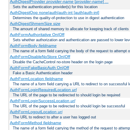
AuthDigestProvider
provider-name
[
provider-name
] ...
Sets the authentication provider(s) for this location
AuthDigestQop none|auth|auth-int [auth|auth-int]
Determines the quality-of-protection to use in digest authentication
AuthDigestShmemSize
size
The amount of shared memory to allocate for keeping track of clients
AuthFormAuthoritative On|Off
Sets whether authorization and authentication are passed to lower le
AuthFormBody
fieldname
The name of a form field carrying the body of the request to attempt 
AuthFormDisableNoStore On|Off
Disable the CacheControl no-store header on the login page
AuthFormFakeBasicAuth On|Off
Fake a Basic Authentication header
AuthFormLocation
fieldname
The name of a form field carrying a URL to redirect to on successful l
AuthFormLoginRequiredLocation
url
The URL of the page to be redirected to should login be required
AuthFormLoginSuccessLocation
url
The URL of the page to be redirected to should login be successful
AuthFormLogoutLocation
uri
The URL to redirect to after a user has logged out
AuthFormMethod
fieldname
The name of a form field carrying the method of the request to attemp