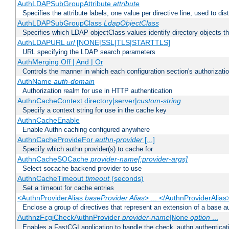
AuthLDAPSubGroupAttribute
attribute
Specifies the attribute labels, one value per directive line, used to d
AuthLDAPSubGroupClass
LdapObjectClass
Specifies which LDAP objectClass values identify directory objects t
AuthLDAPURL
url
[NONE|SSL|TLS|STARTTLS]
URL specifying the LDAP search parameters
AuthMerging Off | And | Or
Controls the manner in which each configuration section's authorizatio
AuthName
auth-domain
Authorization realm for use in HTTP authentication
AuthnCacheContext directory|server|
custom-string
Specify a context string for use in the cache key
AuthnCacheEnable
Enable Authn caching configured anywhere
AuthnCacheProvideFor
authn-provider
[...]
Specify which authn provider(s) to cache for
AuthnCacheSOCache
provider-name[:provider-args]
Select socache backend provider to use
AuthnCacheTimeout
timeout
(seconds)
Set a timeout for cache entries
<AuthnProviderAlias
baseProvider Alias
> ... </AuthnProviderAlias
Enclose a group of directives that represent an extension of a base au
AuthnzFcgiCheckAuthnProvider
provider-name
|
option
...
None
Enables a FastCGI application to handle the check_authn authenticat