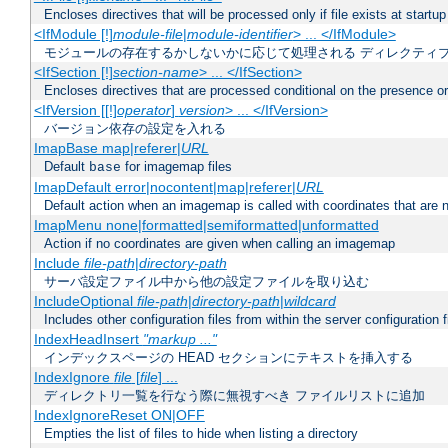
Encloses directives that will be processed only if file exists at startup
<IfModule [!]
module-file
|
module-identifier
> ... </IfModule>
モジュールの存在するかしないかに応じて処理される ディレクティ
<IfSection [!]
section-name
> ... </IfSection>
Encloses directives that are processed conditional on the presence or
<IfVersion [[!]
operator
]
version
> ... </IfVersion>
バージョン依存の設定を入れる
ImapBase map|referer|
URL
Default
for imagemap files
base
ImapDefault error|nocontent|map|referer|
URL
Default action when an imagemap is called with coordinates that are n
ImapMenu none|formatted|semiformatted|unformatted
Action if no coordinates are given when calling an imagemap
Include
file-path
|
directory-path
サーバ設定ファイル中から他の設定ファイルを取り込む
IncludeOptional
file-path
|
directory-path
|
wildcard
Includes other configuration files from within the server configuration f
IndexHeadInsert
"markup ..."
インデックスページの HEAD セクションにテキストを挿入する
IndexIgnore
file
[
file
] ...
ディレクトリ一覧を行なう際に無視すべき ファイルリストに追加
IndexIgnoreReset ON|OFF
Empties the list of files to hide when listing a directory