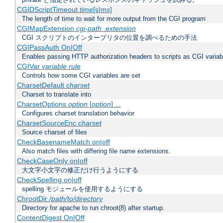
CGIDScriptTimeout
time
[s|ms]
The length of time to wait for more output from the CGI program
CGIMapExtension
cgi-path
.extension
CGI スクリプトのインタープリタの位置を調べるための手法
CGIPassAuth On|Off
Enables passing HTTP authorization headers to scripts as CGI variab
CGIVar
variable
rule
Controls how some CGI variables are set
CharsetDefault
charset
Charset to translate into
CharsetOptions
option
[
option
] ...
Configures charset translation behavior
CharsetSourceEnc
charset
Source charset of files
CheckBasenameMatch on|off
Also match files with differing file name extensions.
CheckCaseOnly on|off
大文字小文字の修正だけ行うようにする
CheckSpelling on|off
spelling モジュールを使用するようにする
ChrootDir
/path/to/directory
Directory for apache to run chroot(8) after startup.
ContentDigest On|Off