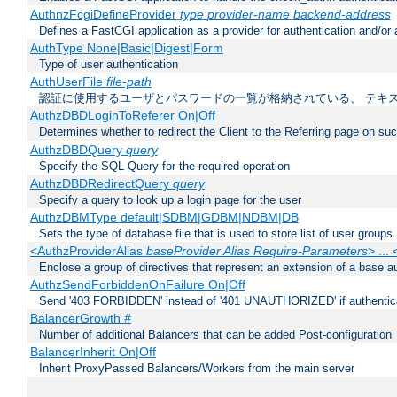
AuthnzFcgiDefineProvider
type
provider-name
backend-address
Defines a FastCGI application as a provider for authentication and/or 
AuthType None|Basic|Digest|Form
Type of user authentication
AuthUserFile
file-path
認証に使用するユーザとパスワードの一覧が格納されている、 テキ
AuthzDBDLoginToReferer On|Off
Determines whether to redirect the Client to the Referring page on succ
AuthzDBDQuery
query
Specify the SQL Query for the required operation
AuthzDBDRedirectQuery
query
Specify a query to look up a login page for the user
AuthzDBMType default|SDBM|GDBM|NDBM|DB
Sets the type of database file that is used to store list of user groups
<AuthzProviderAlias
baseProvider Alias Require-Parameters
> ...
Enclose a group of directives that represent an extension of a base au
AuthzSendForbiddenOnFailure On|Off
Send '403 FORBIDDEN' instead of '401 UNAUTHORIZED' if authenticat
BalancerGrowth
#
Number of additional Balancers that can be added Post-configuration
BalancerInherit On|Off
Inherit ProxyPassed Balancers/Workers from the main server