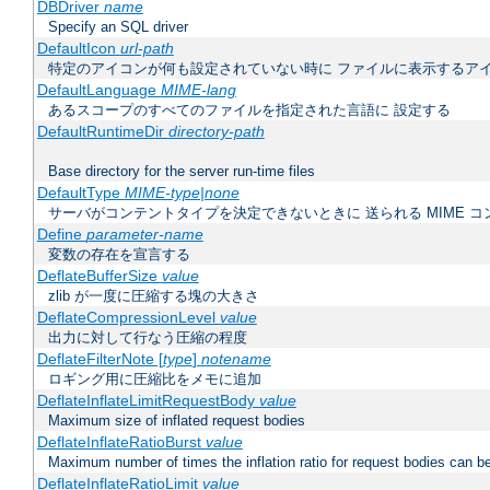
DBDriver
name
Specify an SQL driver
DefaultIcon
url-path
特定のアイコンが何も設定されていない時に ファイルに表示するア
DefaultLanguage
MIME-lang
あるスコープのすべてのファイルを指定された言語に 設定する
DefaultRuntimeDir
directory-path
Base directory for the server run-time files
DefaultType
MIME-type|none
サーバがコンテントタイプを決定できないときに 送られる MIME 
Define
parameter-name
変数の存在を宣言する
DeflateBufferSize
value
zlib が一度に圧縮する塊の大きさ
DeflateCompressionLevel
value
出力に対して行なう圧縮の程度
DeflateFilterNote [
type
]
notename
ロギング用に圧縮比をメモに追加
DeflateInflateLimitRequestBody
value
Maximum size of inflated request bodies
DeflateInflateRatioBurst
value
Maximum number of times the inflation ratio for request bodies can b
DeflateInflateRatioLimit
value