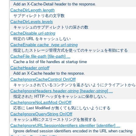
Add an X-Cache-Detail header to the response.
CacheDirLength
length
サブディレクトリ名の文字数
CacheDirLevels
levels
キャッシュのサブディレクトリの深さの数
CacheDisable
url-string
特定の URL をキャッシュしない
CacheEnable
cache_type
url-string
指定したストレージ管理方式を使ってのキャッシュを有効にする
CacheFile
file-path
[
file-path
] ...
Cache a list of file handles at startup time
CacheHeader
on|off
Add an X-Cache header to the response.
CacheIgnoreCacheControl On|Off
キャッシュされているコンテンツを返さないようにクライアントから
CacheIgnoreHeaders
header-string
[
header-string
] ...
指定された HTTP ヘッダをキャッシュに保存しない。
CacheIgnoreNoLastMod On|Off
応答に Last Modified が無くても気にしないようにする
CacheIgnoreQueryString On|Off
キャッシュ時にクエリーストリングを無視する
CacheIgnoreURLSessionIdentifiers
identifier
[
identifier
] ...
Ignore defined session identifiers encoded in the URL when caching