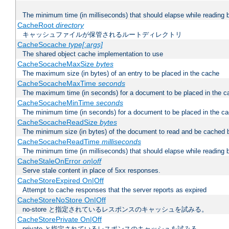
The minimum time (in milliseconds) that should elapse while reading 
CacheRoot
directory
キャッシュファイルが保管されるルートディレクトリ
CacheSocache
type[:args]
The shared object cache implementation to use
CacheSocacheMaxSize
bytes
The maximum size (in bytes) of an entry to be placed in the cache
CacheSocacheMaxTime
seconds
The maximum time (in seconds) for a document to be placed in the c
CacheSocacheMinTime
seconds
The minimum time (in seconds) for a document to be placed in the c
CacheSocacheReadSize
bytes
The minimum size (in bytes) of the document to read and be cached 
CacheSocacheReadTime
milliseconds
The minimum time (in milliseconds) that should elapse while reading 
CacheStaleOnError
on|off
Serve stale content in place of 5xx responses.
CacheStoreExpired On|Off
Attempt to cache responses that the server reports as expired
CacheStoreNoStore On|Off
no-store と指定されているレスポンスのキャッシュを試みる。
CacheStorePrivate On|Off
private と指定されているレスポンスのキャッシュを試みる。