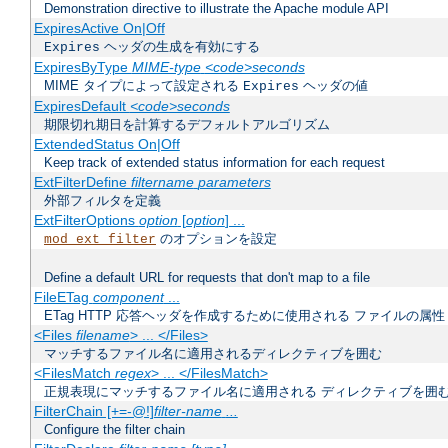
Demonstration directive to illustrate the Apache module API
ExpiresActive On|Off
ヘッダの生成を有効にする
Expires
ExpiresByType
MIME-type
<code>seconds
MIME タイプによって設定される
ヘッダの値
Expires
ExpiresDefault
<code>seconds
期限切れ期日を計算するデフォルトアルゴリズム
ExtendedStatus On|Off
Keep track of extended status information for each request
ExtFilterDefine
filtername
parameters
外部フィルタを定義
ExtFilterOptions
option
[
option
] ...
のオプションを設定
mod_ext_filter
Define a default URL for requests that don't map to a file
FileETag
component
...
ETag HTTP 応答ヘッダを作成するために使用される ファイルの属性
<Files
filename
> ... </Files>
マッチするファイル名に適用されるディレクティブを囲む
<FilesMatch
regex
> ... </FilesMatch>
正規表現にマッチするファイル名に適用される ディレクティブを囲
FilterChain [+=-@!]
filter-name
...
Configure the filter chain