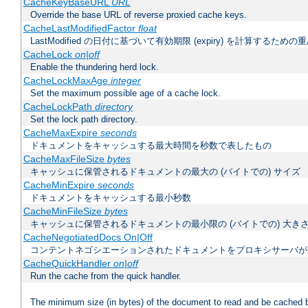
CacheKeyBaseURL
URL
Override the base URL of reverse proxied cache keys.
CacheLastModifiedFactor
float
LastModified の日付に基づいて有効期限 (expiry) を計算するため
CacheLock
on|off
Enable the thundering herd lock.
CacheLockMaxAge
integer
Set the maximum possible age of a cache lock.
CacheLockPath
directory
Set the lock path directory.
CacheMaxExpire
seconds
ドキュメントをキャッシュする最大時間を秒数で表したもの
CacheMaxFileSize
bytes
キャッシュに保管されるドキュメントの最大の (バイトでの) サイズ
CacheMinExpire
seconds
ドキュメントをキャッシュする最小秒数
CacheMinFileSize
bytes
キャッシュに保管されるドキュメントの最小限の (バイトでの) 大き
CacheNegotiatedDocs On|Off
コンテントネゴシエーションされたドキュメントをプロキシサーバが
CacheQuickHandler
on|off
Run the cache from the quick handler.
The minimum size (in bytes) of the document to read and be cached 