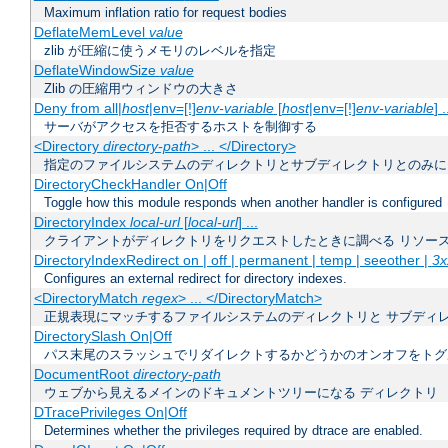
Maximum inflation ratio for request bodies
DeflateMemLevel
value
zlib が圧縮に使うメモリのレベルを指定
DeflateWindowSize
value
Zlib の圧縮用ウィンドウの大きさ
Deny from all|
host
|env=[!]
env-variable
[
host
|env=[!]
env-variable
] .
サーバがアクセスを拒否するホストを制御する
<Directory
directory-path
> ... </Directory>
指定のファイルシステムのディレクトリとサブディレクトリとのみに
DirectoryCheckHandler On|Off
Toggle how this module responds when another handler is configured
DirectoryIndex
local-url
[
local-url
] ...
クライアントがディレクトリをリクエストしたときに調べる リソー
DirectoryIndexRedirect on | off | permanent | temp | seeother |
3x
Configures an external redirect for directory indexes.
<DirectoryMatch
regex
> ... </DirectoryMatch>
正規表現にマッチするファイルシステムのディレクトリと サブディ
DirectorySlash On|Off
パス末尾のスラッシュでリダイレクトするかどうかのオンオフをトグ
DocumentRoot
directory-path
ウェブから見えるメインのドキュメントツリーになる ディレクトリ
DTracePrivileges On|Off
Determines whether the privileges required by dtrace are enabled.