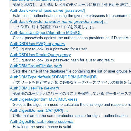
認証と承認を、より低いレベルのモジュールに移行させるかを 設定
AuthBasicFake off|
username
[
password
]
Fake basic authentication using the given expressions for username
AuthBasicProvider
provider-name
[
provider-name
] ...
この位置に対する認証プロバイダを設定します。
AuthBasicUseDigestAlgorithm MD5|Off
Check passwords against the authentication providers as if Digest Aut
AuthDBDUserPWQuery
query
SQL query to look up a password for a user
AuthDBDUserRealmQuery
query
SQL query to look up a password hash for a user and realm.
AuthDBMGroupFile
file-path
Sets the name of the database file containing the list of user groups f
AuthDBMType default|SDBM|GDBM|NDBM|DB
パスワードを保存するために必要なデータベースファイルの種類を 
AuthDBMUserFile
file-path
認証用のユーザとパスワードのリストを保持している データベース
AuthDigestAlgorithm MD5|MD5-sess
Selects the algorithm used to calculate the challenge and response ha
AuthDigestDomain
URI
[
URI
] ...
URIs that are in the same protection space for digest authentication
AuthDigestNonceLifetime
seconds
How long the server nonce is valid