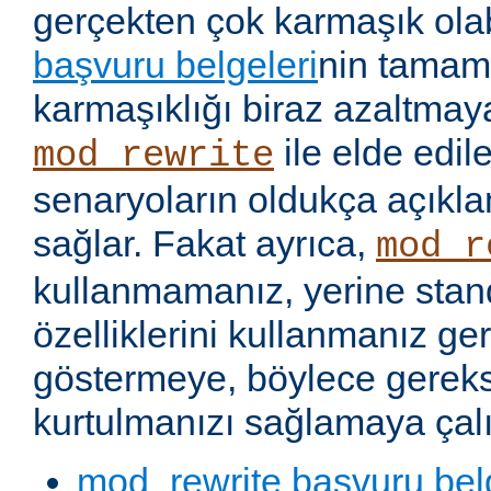
gerçekten çok karmaşık olabi
başvuru belgeleri
nin tamaml
karmaşıklığı biraz azaltmaya
ile elde edil
mod_rewrite
senaryoların oldukça açıkla
sağlar. Fakat ayrıca,
mod_r
kullanmamanız, yerine stan
özelliklerini kullanmanız g
göstermeye, böylece gereks
kurtulmanızı sağlamaya çalı
mod_rewrite başvuru bel