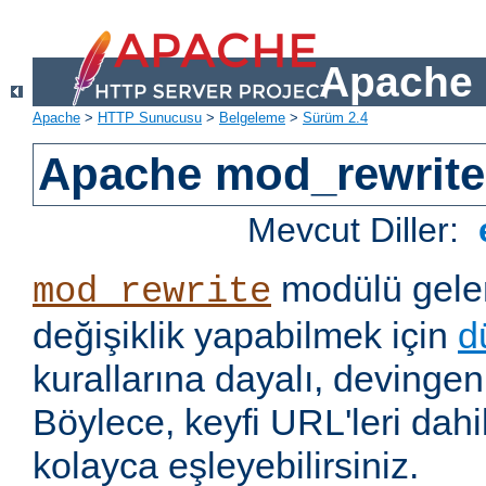
Apache 
Apache
>
HTTP Sunucusu
>
Belgeleme
>
Sürüm 2.4
Apache mod_rewrite
Mevcut Diller:
modülü gelen
mod_rewrite
değişiklik yapabilmek için
d
kurallarına dayalı, devingen 
Böylece, keyfi URL'leri dahi
kolayca eşleyebilirsiniz.