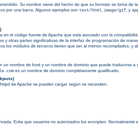
ansmitido. Su nombre viene del hecho de que su formato se toma de las
dos por una barra. Algunos ejemplos son
,
, y
text/html
image/gif
ap
)
a en el código fuente de Apache que está asociado con la compatibil
es y otras partes significativas de la interfaz de programación de mane
s los módulos de terceros tienen que ser al menos recompilados, y alg
en un nombre de host y un nombre de dominio que puede traducirse a u
es un nombre de dominio completamente qualificado.
le.com
bjects)
 httpd de Apache se pueden cargar según se necesiten.
rivada. Evita que usuarios no autorizados los encripten. Normalmente 