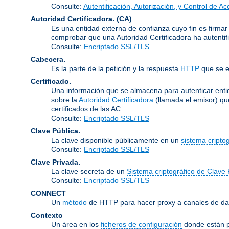
Consulte:
Autentificación, Autorización, y Control de A
Autoridad Certificadora.
(CA)
Es una entidad externa de confianza cuyo fin es firmar
comprobar que una Autoridad Certificadora ha autentifi
Consulte:
Encriptado SSL/TLS
Cabecera.
Es la parte de la petición y la respuesta
HTTP
que se e
Certificado.
Una información que se almacena para autenticar entid
sobre la
Autoridad Certificadora
(llamada el emisor) qu
certificados de las AC.
Consulte:
Encriptado SSL/TLS
Clave Pública.
La clave disponible públicamente en un
sistema cripto
Consulte:
Encriptado SSL/TLS
Clave Privada.
La clave secreta de un
Sistema criptográfico de Clave 
Consulte:
Encriptado SSL/TLS
CONNECT
Un
método
de HTTP para hacer proxy a canales de dat
Contexto
Un área en los
ficheros de configuración
donde están p