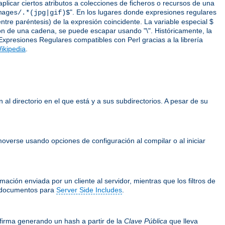
icar ciertos atributos a colecciones de ficheros o recursos de una
". En los lugares donde expresiones regulares
mages/.*(jpg|gif)$
ntre paréntesis) de la expresión coincidente. La variable especial $
ción de una cadena, se puede escapar usando "\". Históricamente, la
Expresiones Regulares compatibles con Perl gracias a la librería
ikipedia
.
 al directorio en el que está y a sus subdirectorios. A pesar de su
overse usando opciones de configuración al compilar o al iniciar
ación enviada por un cliente al servidor, mientras que los filtros de
documentos para
Server Side Includes
.
firma generando un hash a partir de la
Clave Pública
que lleva