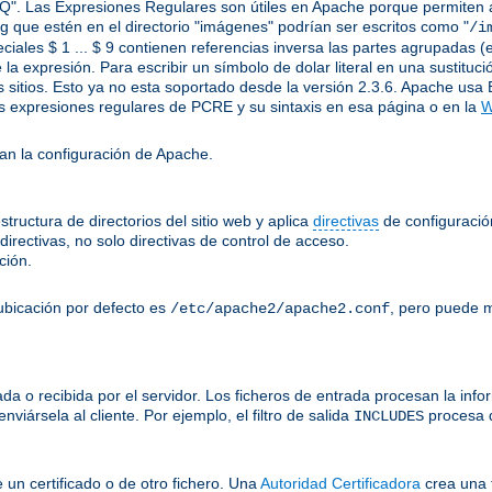
Q". Las Expresiones Regulares son útiles en Apache porque permiten apl
.jpg que estén en el directorio "imágenes" podrían ser escritos como "
/i
ciales $ 1 ... $ 9 contienen referencias inversa las partes agrupadas (e
 la expresión. Para escribir un símbolo de dolar literal en una sustitu
 sitios. Esto ya no esta soportado desde la versión 2.3.6. Apache usa 
 expresiones regulares de PCRE y su sintaxis en esa página o en la
W
an la configuración de Apache.
tructura de directorios del sitio web y aplica
directivas
de configuración
irectivas, no solo directivas de control de acceso.
ción.
ubicación por defecto es
, pero puede m
/etc/apache2/apache2.conf
a o recibida por el servidor. Los ficheros de entrada procesan la inform
viársela al cliente. Por ejemplo, el filtro de salida
procesa 
INCLUDES
e un certificado o de otro fichero. Una
Autoridad Certificadora
crea una 