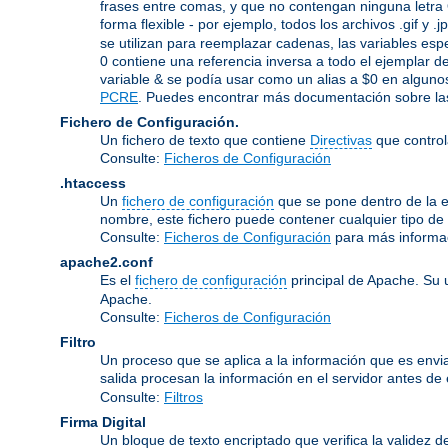
frases entre comas, y que no contengan ninguna letra 
forma flexible - por ejemplo, todos los archivos .gif y 
se utilizan para reemplazar cadenas, las variables espe
0 contiene una referencia inversa a todo el ejemplar de
variable & se podía usar como un alias a $0 en algunos
PCRE
. Puedes encontrar más documentación sobre las
Fichero de Configuración.
Un fichero de texto que contiene
Directivas
que control
Consulte:
Ficheros de Configuración
.htaccess
Un
fichero de configuración
que se pone dentro de la es
nombre, este fichero puede contener cualquier tipo de d
Consulte:
Ficheros de Configuración
para más informa
apache2.conf
Es el
fichero de configuración
principal de Apache. Su 
Apache.
Consulte:
Ficheros de Configuración
Filtro
Un proceso que se aplica a la información que es enviad
salida procesan la información en el servidor antes de en
Consulte:
Filtros
Firma Digital
Un bloque de texto encriptado que verifica la validez d