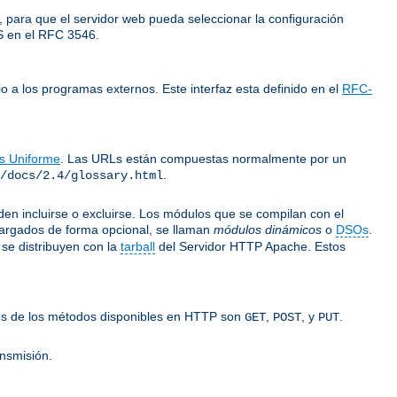
 para que el servidor web pueda seleccionar la configuración
LS en el RFC 3546.
o a los programas externos. Este interfaz esta definido en el
RFC-
os Uniforme
. Las URLs están compuestas normalmente por un
.
/docs/2.4/glossary.html
n incluirse o excluirse. Los módulos que se compilan con el
argados de forma opcional, se llaman
módulos dinámicos
o
DSOs
.
se distribuyen con la
tarball
del Servidor HTTP Apache. Estos
gunos de los métodos disponibles en HTTP son
,
, y
.
GET
POST
PUT
ansmisión.