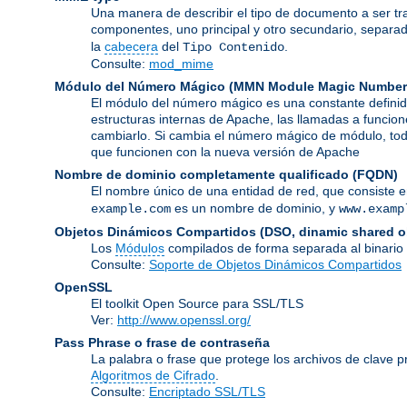
Una manera de describir el tipo de documento a ser tr
componentes, uno principal y otro secundario, separa
la
cabecera
del
.
Tipo Contenido
Consulte:
mod_mime
Módulo del Número Mágico
(
MMN Module Magic Number
El módulo del número mágico es una constante definid
estructuras internas de Apache, las llamadas a funcion
cambiarlo. Si cambia el número mágico de módulo, todo
que funcionen con la nueva versión de Apache
Nombre de dominio completamente qualificado
(FQDN)
El nombre único de una entidad de red, que consiste 
es un nombre de dominio, y
example.com
www.examp
Objetos Dinámicos Compartidos
(DSO, dinamic shared o
Los
Módulos
compilados de forma separada al binario
Consulte:
Soporte de Objetos Dinámicos Compartidos
OpenSSL
El toolkit Open Source para SSL/TLS
Ver:
http://www.openssl.org/
Pass Phrase o frase de contraseña
La palabra o frase que protege los archivos de clave p
Algoritmos de Cifrado
.
Consulte:
Encriptado SSL/TLS