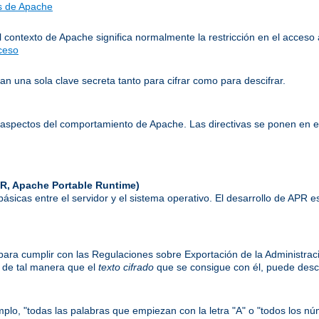
as de Apache
l contexto de Apache significa normalmente la restricción en el acceso 
cceso
n una sola clave secreta tanto para cifrar como para descifrar.
aspectos del comportamiento de Apache. Las directivas se ponen en 
R, Apache Portable Runtime)
 básicas entre el servidor y el sistema operativo. El desarrollo de APR
) para cumplir con las Regulaciones sobre Exportación de la Administrac
, de tal manera que el
texto cifrado
que se consigue con él, puede desci
mplo, "todas las palabras que empiezan con la letra "A" o "todos los nú