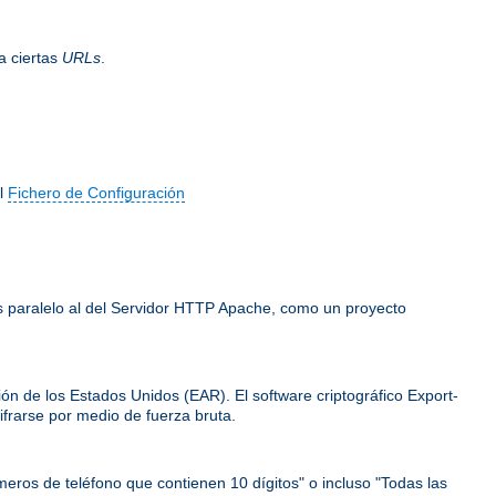
a ciertas
URLs
.
el
Fichero de Configuración
 es paralelo al del Servidor HTTP Apache, como un proyecto
ión de los Estados Unidos (EAR). El software criptográfico Export-
frarse por medio de fuerza bruta.
meros de teléfono que contienen 10 dígitos" o incluso "Todas las