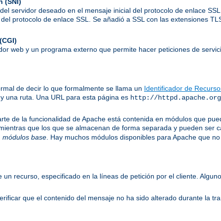
n (SNI)
el servidor deseado en el mensaje inicial del protocolo de enlace SSL,
to del protocolo de enlace SSL. Se añadió a SSL con las extensiones T
(CGI)
idor web y un programa externo que permite hacer peticiones de servici
ormal de decir lo que formalmente se llama un
Identificador de Recurs
 y una ruta. Una URL para esta página es
http://httpd.apache.org
te de la funcionalidad de Apache está contenida en módulos que puede
 mientras que los que se almacenan de forma separada y pueden ser c
n
módulos base
. Hay muchos módulos disponibles para Apache que no 
e un recurso, especificado en la líneas de petición por el cliente. Al
ificar que el contenido del mensaje no ha sido alterado durante la tr