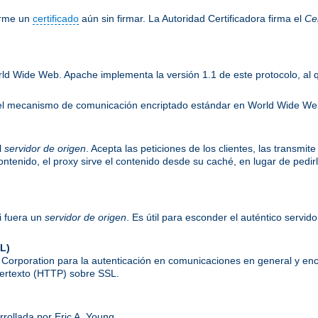
irme un
certificado
aún sin firmar. La Autoridad Certificadora firma el
Cer
rld Wide Web. Apache implementa la versión 1.1 de este protocolo, al
es el mecanismo de comunicación encriptado estándar en World Wide W
l
servidor de origen
. Acepta las peticiones de los clientes, las transmit
 contenido, el proxy sirve el contenido desde su caché, en lugar de pedi
i fuera un
servidor de origen
. Es útil para esconder el auténtico servid
L)
orporation para la autenticación en comunicaciones en general y enc
ipertexto (HTTP) sobre SSL.
rrollada por Eric A. Young