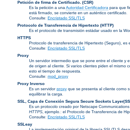
Petición de firma de Certificado.
(CSR)
Es la petición a una
Autoridad Certificadora
para que f
está firmado, se convierte en un auténtico certificado.
Consulte:
Encriptado SSL/TLS
Protocolo de Transferencia de Hipertexto
(HTTP)
Es el protocolo de transmisión estádar usado en la Wo
HTTPS
Protocolo de transferencia de Hipertexto (Seguro), 
Consulte:
Encriptado SSL/TLS
Proxy
Un servidor intermedio que se pone entre el cliente y e
de origen al cliente. Si varios clientes piden el mismo
esto el tiempo de respuesta.
Consulte:
mod_proxy
Proxy Inverso
Es un servidor
proxy
que se presenta al cliente como s
equilibrar la carga.
SSL, Capa de Conexión Segura
Secure Sockets Layer(SS
Es un protocolo creado por Netscape Communications C
HTTPS
, ejemplo.: el Protocolo de Transferencia de H
Consulte:
Encriptado SSL/TLS
SSLeay
La implementación original de la librería SSL/TLS desa