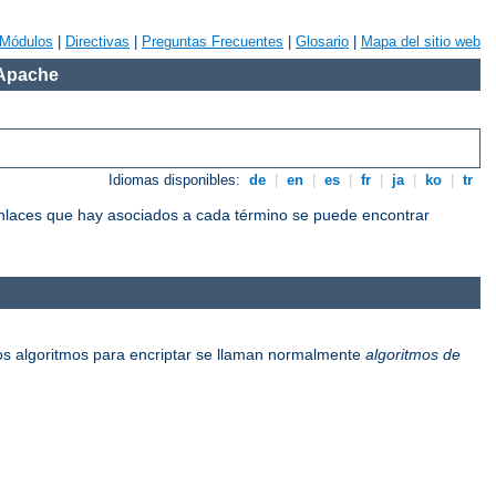
Módulos
|
Directivas
|
Preguntas Frecuentes
|
Glosario
|
Mapa del sitio web
 Apache
Idiomas disponibles:
de
|
en
|
es
|
fr
|
ja
|
ko
|
tr
 enlaces que hay asociados a cada término se puede encontrar
os algoritmos para encriptar se llaman normalmente
algoritmos de