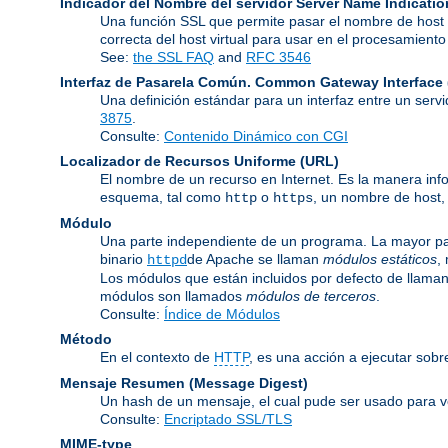
Indicador del Nombre del servidor
Server Name Indicatio
Una función SSL que permite pasar el nombre de host d
correcta del host virtual para usar en el procesamien
See:
the SSL FAQ
and
RFC 3546
Interfaz de Pasarela Común.
Common Gateway Interface 
Una definición estándar para un interfaz entre un serv
3875
.
Consulte:
Contenido Dinámico con CGI
Localizador de Recursos Uniforme
(URL)
El nombre de un recurso en Internet. Es la manera inf
esquema, tal como
o
, un nombre de host,
http
https
Módulo
Una parte independiente de un programa. La mayor par
binario
de Apache se llaman
módulos estáticos
,
httpd
Los módulos que están incluidos por defecto de llama
módulos son llamados
módulos de terceros
.
Consulte:
Índice de Módulos
Método
En el contexto de
HTTP
, es una acción a ejecutar sobr
Mensaje Resumen (Message Digest)
Un hash de un mensaje, el cual pude ser usado para ver
Consulte:
Encriptado SSL/TLS
MIME-type