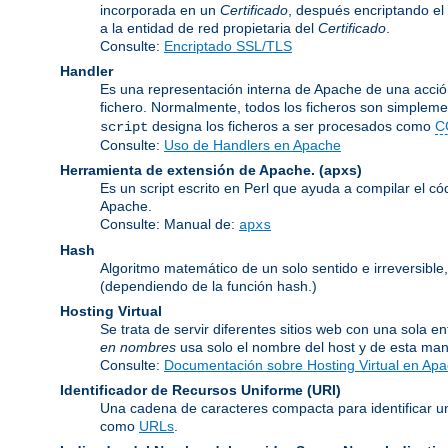
incorporada en un
Certificado
, después encriptando el
a la entidad de red propietaria del
Certificado
.
Consulte:
Encriptado SSL/TLS
Handler
Es una representación interna de Apache de una acción
fichero. Normalmente, todos los ficheros son simpleme
designa los ficheros a ser procesados como
C
script
Consulte:
Uso de Handlers en Apache
Herramienta de extensión de Apache.
(apxs)
Es un script escrito en Perl que ayuda a compilar el c
Apache.
Consulte: Manual de:
apxs
Hash
Algoritmo matemático de un solo sentido e irreversib
(dependiendo de la función hash.)
Hosting Virtual
Se trata de servir diferentes sitios web con una sola 
en nombres
usa solo el nombre del host y de esta man
Consulte:
Documentación sobre Hosting Virtual en Ap
Identificador de Recursos Uniforme
(URI)
Una cadena de caracteres compacta para identificar un
como
URLs
.