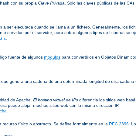
 hash con su propia
Clave Privada
. Solo las claves públicas de las CAs
 a ser ejecutada cuando se llama a un fichero. Generalmente, los fiche
nte servidos por el servidor, pero sobre algunos tipos de ficheros se 
GIs
.
ódigo fuente de algunos
módulos
para convertirlos en Objetos Dinámico
le, que genera una cadena de una determinada longitud de otra cadena 
entidad de Apache.
El hosting virtual de IPs
diferencia los sitios web bas
era puede alojar muchos sitios web con la misma dirección IP.
ache
 recurso físico o abstracto. Se define formalmente en la
RFC 2396
. L