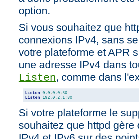
option.
Si vous souhaitez que ht
connexions IPv4, sans se
votre plateforme et APR s
une adresse IPv4 dans tou
, comme dans l'ex
Listen
Listen
0.0
.
0.0
:
80
Listen
192.0
.
2.1
:
80
Si votre plateforme le sup
souhaitez que httpd gère
IPv4 et IPv6 sur des poin