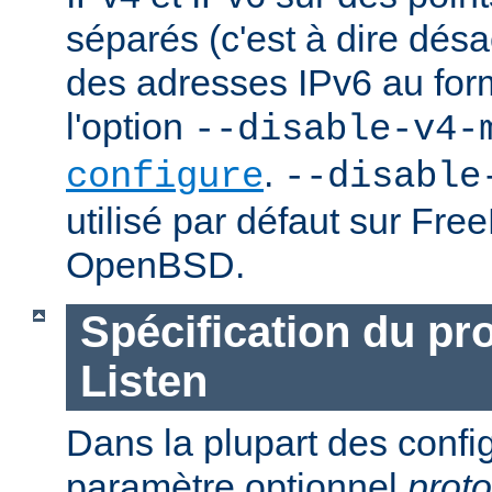
séparés (c'est à dire désac
des adresses IPv6 au forma
l'option
--disable-v4-
.
configure
--disable
utilisé par défaut sur Fr
OpenBSD.
Spécification du pr
Listen
Dans la plupart des confi
paramètre optionnel
proto