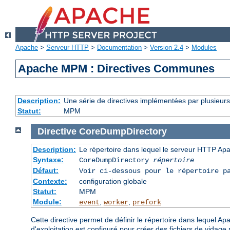
Apache
>
Serveur HTTP
>
Documentation
>
Version 2.4
>
Modules
Apache MPM : Directives Communes
Description:
Une série de directives implémentées par plusieu
Statut:
MPM
Directive
CoreDumpDirectory
Description:
Le répertoire dans lequel le serveur HTTP Apa
Syntaxe:
CoreDumpDirectory
répertoire
Défaut:
Voir ci-dessous pour le répertoire p
Contexte:
configuration globale
Statut:
MPM
Module:
,
,
event
worker
prefork
Cette directive permet de définir le répertoire dans lequel A
d'exploitation est configuré pour créer des fichiers de vidag