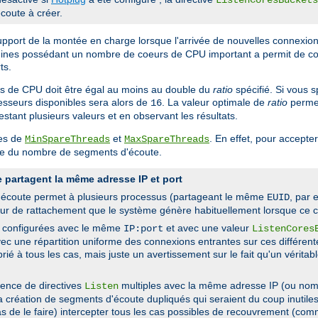
coute à créer.
upport de la montée en charge lorsque l'arrivée de nouvelles connexion
chines possédant un nombre de coeurs de CPU important a permit de co
ts.
urs de CPU doit être égal au moins au double du
ratio
spécifié. Si vous 
sseurs disponibles sera alors de
. La valeur optimale de
ratio
permet
16
stant plusieurs valeurs et en observant les résultats.
res de
et
. En effet, pour accept
MinSpareThreads
MaxSpareThreads
ple du nombre de segments d'écoute.
 partagent la même adresse IP et port
'écoute permet à plusieurs processus (partageant le même
, par
EUID
reur de rattachement que le système génère habituellement lorsque ce c
pd configurées avec le même
et avec une valeur
IP:port
ListenCores
vec une répartition uniforme des connexions entrantes sur ces différent
é à tous les cas, mais juste un avertissement sur le fait qu'un vérita
sence de directives
multiples avec la même adresse IP (ou nom 
Listen
la création de segments d'écoute dupliqués qui seraient du coup inutiles 
as de le faire) intercepter tous les cas possibles de recouvrement (c