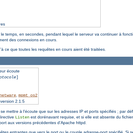
res
 le temps, en secondes, pendant lequel le serveur va continuer à foncti
tement des connexions en cours.
u'à ce que toutes les requêtes en cours aient été traitées.
veur écoute
otocole
]
,
netware
mpmt_os2
version 2.1.5
se mettre à l'écoute que sur les adresses IP et ports spécifiés ; par dé
irective
est dorénavant requise, et si elle est absente du fichie
Listen
port aux versions précédentes d'Apache httpd.
êtes entrantes que vers le port ou le couple adresse-port spécifié. Si s