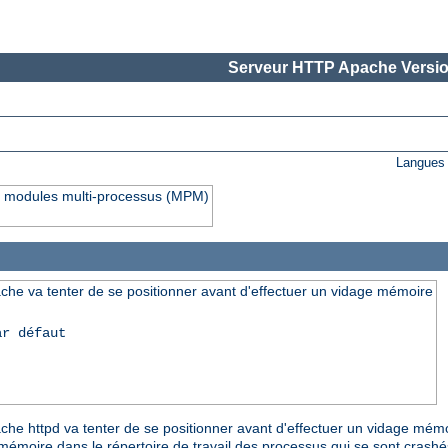
Serveur HTTP Apache Versio
Langues 
rs modules multi-processus (MPM)
che va tenter de se positionner avant d'effectuer un vidage mémoire
ar défaut
pache httpd va tenter de se positionner avant d'effectuer un vidage mém
e mémoire dans le répertoire de travail des processus qui se sont crash