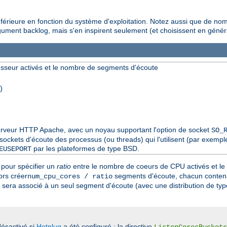
inférieure en fonction du système d'exploitation. Notez aussi que de no
gument backlog, mais s'en inspirent seulement (et choisissent en génér
sseur activés et le nombre de segments d'écoute
)
 serveur HTTP Apache, avec un noyau supportant l'option de socket
SO_
ckets d'écoute des processus (ou threads) qui l'utilisent (par exemple 
par les plateformes de type BSD.
EUSEPORT
pour spécifier un
ratio
entre le nombre de coeurs de CPU activés et l
ors créer
segments d'écoute, chacun contena
num_cpu_cores / ratio
sera associé à un seul segment d'écoute (avec une distribution de ty
ésactivé si
Hotplug
a été configuré ; la directive
ListenCoresBuckets