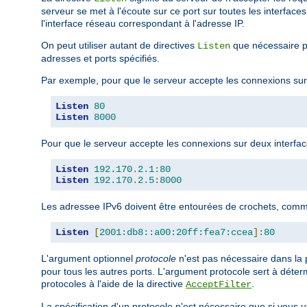
serveur se met à l'écoute sur ce port sur toutes les interfaces
l'interface réseau correspondant à l'adresse IP.
On peut utiliser autant de directives
que nécessaire po
Listen
adresses et ports spécifiés.
Par exemple, pour que le serveur accepte les connexions sur l
Listen
80
Listen
8000
Pour que le serveur accepte les connexions sur deux interfaces
Listen
192.170
.
2.1
:
80
Listen
192.170
.
2.5
:
8000
Les adressee IPv6 doivent être entourées de crochets, comm
Listen
[
2001:db8::a00:20ff:fea7:ccea
]:
80
L'argument optionnel
protocole
n'est pas nécessaire dans la p
pour tous les autres ports. L'argument protocole sert à déterm
protocoles à l'aide de la directive
.
AcceptFilter
La spécification d'un protocole n'est nécessaire que si vous 