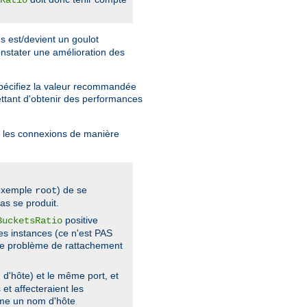
s est/devient un goulot
nstater une amélioration des
spécifiez la valeur recommandée
tant d'obtenir des performances
er les connexions de manière
 exemple
) de se
root
as se produit.
positive
BucketsRatio
es instances (ce n'est PAS
ble problème de rattachement
d'hôte) et le même port, et
et affecteraient les
omme un nom d'hôte