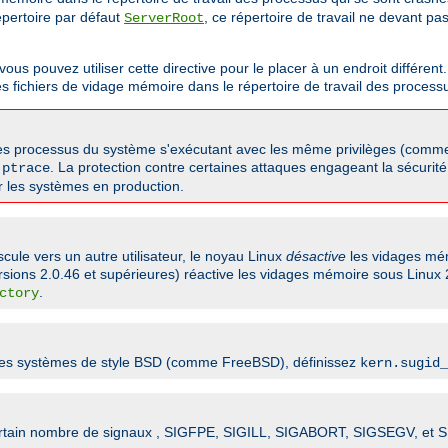
répertoire par défaut
, ce répertoire de travail ne devant pa
ServerRoot
 pouvez utiliser cette directive pour le placer à un endroit différent. 
es fichiers de vidage mémoire dans le répertoire de travail des process
utres processus du système s'exécutant avec les même privilèges (comme
e
. La protection contre certaines attaques engageant la sécurité 
ptrace
ur les systèmes en production.
scule vers un autre utilisateur, le noyau Linux
désactive
les vidages mém
rsions 2.0.46 et supérieures) réactive les vidages mémoire sous Linux 
.
ctory
 les systèmes de style BSD (comme FreeBSD), définissez
kern.sugid_
n certain nombre de signaux , SIGFPE, SIGILL, SIGABORT, SIGSEGV, et 