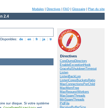
Modules
|
Directives
|
FAQ
|
Glossaire
|
Plan du site
n 2.4
Disponibles:
de
|
en
|
fr
|
ja
|
tr
Directives
CoreDumpDirectory
EnableExceptionHook
GracefulShutdownTimeout
Listen
ListenBackLog
ListenCoresBucketsRatio
MaxConnectionsPerChild
MaxMemFree
MaxRequestWorkers
MaxSpareThreads
MinSpareThreads
oire sur disque. Si votre système
PidFile
ReceiveBufferSize
és,
est
CoreDumpDirectory