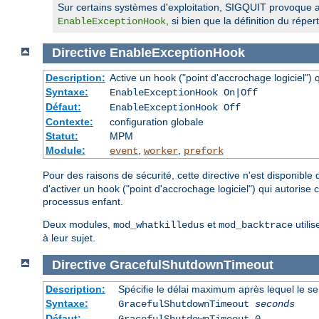
Sur certains systèmes d'exploitation, SIGQUIT provoque au
, si bien que la définition du rép
EnableExceptionHook
Directive
EnableExceptionHook
Description:
Active un hook ("point d'accrochage logiciel")
Syntaxe:
EnableExceptionHook On|Off
Défaut:
EnableExceptionHook Off
Contexte:
configuration globale
Statut:
MPM
Module:
,
,
event
worker
prefork
Pour des raisons de sécurité, cette directive n'est disponible
d'activer un hook ("point d'accrochage logiciel") qui autorise
processus enfant.
Deux modules,
et
utilis
mod_whatkilledus
mod_backtrace
à leur sujet.
Directive
GracefulShutdownTimeout
Description:
Spécifie le délai maximum après lequel le se
Syntaxe:
GracefulShutdownTimeout
seconds
Défaut: