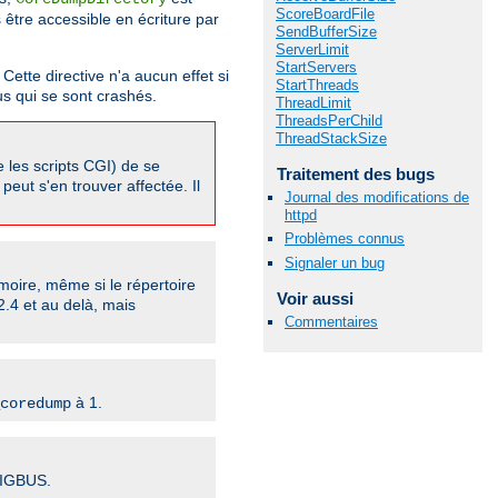
ScoreBoardFile
s être accessible en écriture par
SendBufferSize
ServerLimit
StartServers
Cette directive n'a aucun effet si
StartThreads
us qui se sont crashés.
ThreadLimit
ThreadsPerChild
ThreadStackSize
 les scripts CGI) de se
Traitement des bugs
peut s'en trouver affectée. Il
Journal des modifications de
httpd
Problèmes connus
Signaler un bug
oire, même si le répertoire
Voir aussi
2.4 et au delà, mais
Commentaires
à 1.
coredump
SIGBUS.