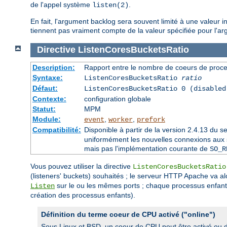
de l'appel système
.
listen(2)
En fait, l'argument backlog sera souvent limité à une valeur 
tiennent pas vraiment compte de la valeur spécifiée pour l'ar
Directive
ListenCoresBucketsRatio
Description:
Rapport entre le nombre de coeurs de proce
Syntaxe:
ListenCoresBucketsRatio
ratio
Défaut:
ListenCoresBucketsRatio 0 (disabled
Contexte:
configuration globale
Statut:
MPM
Module:
,
,
event
worker
prefork
Compatibilité:
Disponible à partir de la version 2.4.13 du
uniformément les nouvelles connexions aux so
mais pas l'implémentation courante de
SO_R
Vous pouvez utiliser la directive
ListenCoresBucketsRatio
(listeners' buckets) souhaités ; le serveur HTTP Apache va al
sur le ou les mêmes ports ; chaque processus enfant 
Listen
création des processus enfants).
Définition du terme coeur de CPU activé ("online")
Sous Linux et BSD, un coeur de CPU peut être activé ou d