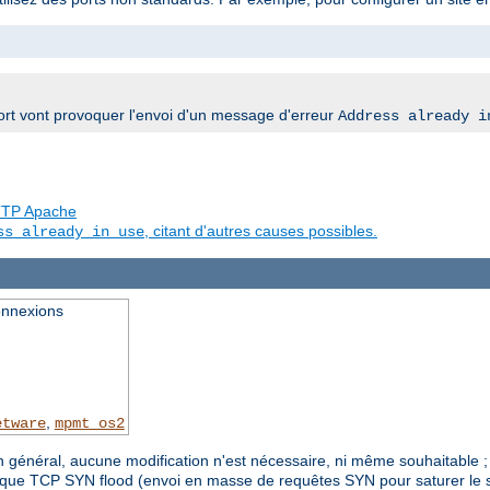
rt vont provoquer l'envoi d'un message d'erreur
Address already i
 HTTP Apache
, citant d'autres causes possibles.
ss already in use
onnexions
,
etware
mpmt_os2
n général, aucune modification n'est nécessaire, ni même souhaitable 
ttaque TCP SYN flood (envoi en masse de requêtes SYN pour saturer le s