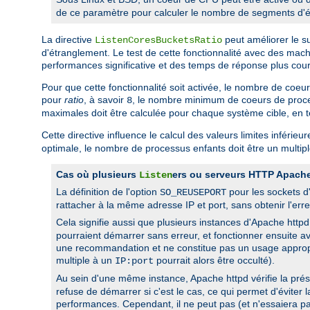
de ce paramètre pour calculer le nombre de segments d'é
La directive
peut améliorer le s
ListenCoresBucketsRatio
d'étranglement. Le test de cette fonctionnalité avec des ma
performances significative et des temps de réponse plus cour
Pour que cette fonctionnalité soit activée, le nombre de coe
pour
ratio
, à savoir
, le nombre minimum de coeurs de proce
8
maximales doit être calculée pour chaque système cible, en te
Cette directive influence le calcul des valeurs limites inférieu
optimale, le nombre de processus enfants doit être un multi
Cas où plusieurs
ers ou serveurs HTTP Apache
Listen
La définition de l'option
pour les sockets d
SO_REUSEPORT
rattacher à la même adresse IP et port, sans obtenir l'er
Cela signifie aussi que plusieurs instances d'Apache htt
pourraient démarrer sans erreur, et fonctionner ensuite a
une recommandation et ne constitue pas un usage appropri
multiple à un
pourrait alors être occulté).
IP:port
Au sein d'une même instance, Apache httpd vérifie la pré
refuse de démarrer si c'est le cas, ce qui permet d'éviter 
performances. Cependant, il ne peut pas (et n'essaiera p