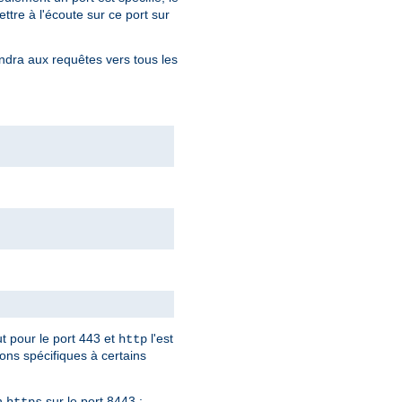
ttre à l'écoute sur ce port sur
ndra aux requêtes vers tous les
ut pour le port 443 et
l'est
http
ions spécifiques à certains
en
sur le port 8443 :
https