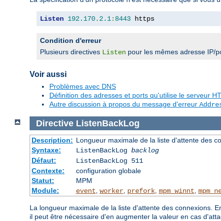
Listen
192.170
.
2.1
:
8443
 https
Condition d'erreur
Plusieurs directives
pour les mêmes adresse IP/po
Listen
Voir aussi
Problèmes avec DNS
Définition des adresses et ports qu'utilise le serveur
Autre discussion à propos du message d'erreur
Addre
Directive
ListenBackLog
Description:
Longueur maximale de la liste d'attente des c
Syntaxe:
ListenBackLog
backlog
Défaut:
ListenBackLog 511
Contexte:
configuration globale
Statut:
MPM
Module:
,
,
,
,
event
worker
prefork
mpm_winnt
mpm_n
La longueur maximale de la liste d'attente des connexions. E
il peut être nécessaire d'en augmenter la valeur en cas d'a