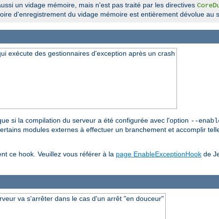
ssi un vidage mémoire, mais n'est pas traité par les directives
CoreD
ertoire d'enregistrement du vidage mémoire est entièrement dévolue au s
 qui exécute des gestionnaires d'exception après un crash
 que si la compilation du serveur a été configurée avec l'option
--enabl
 certains modules externes à effectuer un branchement et accomplir telle
ent ce hook. Veuillez vous référer à la
page EnableExceptionHook
de Je
rveur va s'arrêter dans le cas d'un arrêt "en douceur"