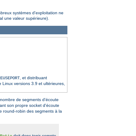
mbreux systèmes d'exploitation ne
al une valeur supérieure).
, et distribuant
REUSEPORT
Linux versions 3.9 et ultérieures,
e nombre de segments d'écoute
nt son propre socket d'écoute
pe round-robin des segments à la
doit donc tenir compte
Ratio