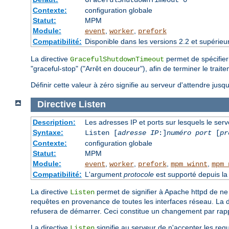
GracefulShutdownTimeout 0
Contexte:
configuration globale
Statut:
MPM
Module:
,
,
event
worker
prefork
Compatibilité:
Disponible dans les versions 2.2 et supérieu
La directive
permet de spécifier
GracefulShutdownTimeout
"graceful-stop" ("Arrêt en douceur"), afin de terminer le trai
Définir cette valeur à zéro signifie au serveur d'attendre jusq
Directive
Listen
Description:
Les adresses IP et ports sur lesquels le ser
Syntaxe:
Listen [
adresse IP
:]
numéro port
[
pr
Contexte:
configuration globale
Statut:
MPM
Module:
,
,
,
,
event
worker
prefork
mpm_winnt
mpm_
Compatibilité:
L'argument
protocole
est supporté depuis la 
La directive
permet de signifier à Apache httpd de ne 
Listen
requêtes en provenance de toutes les interfaces réseau. La d
refusera de démarrer. Ceci constitue un changement par rap
La directive
signifie au serveur de n'accepter les requ
Listen