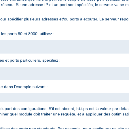
 réseau. Si une adresse IP et un port sont spécifiés, le serveur va se me
ur spécifier plusieurs adresses et/ou ports à écouter. Le serveur répo
es ports 80 et 8000, utilisez :
 et ports particuliers, spécifiez :
e dans l'exemple suivant :
lupart des configurations. S'il est absent,
est la valeur par défa
https
iner quel module doit traiter une requête, et à appliquer des optimisat
utilisez des ports non standards. Par exemple, pour configurer un site 