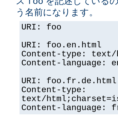
ス
を記述している
foo
う名前になります。
URI: foo
URI: foo.en.html
Content-type: text/
Content-language: e
URI: foo.fr.de.html
Content-type:
text/html;charset=i
Content-language: f