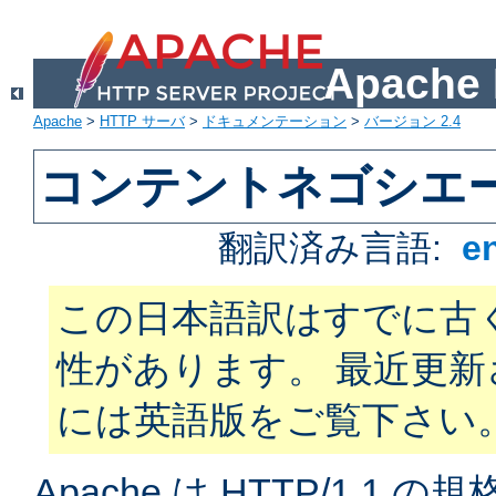
Apach
Apache
>
HTTP サーバ
>
ドキュメンテーション
>
バージョン 2.4
コンテントネゴシエ
翻訳済み言語:
e
この日本語訳はすでに古
性があります。 最近更
には英語版をご覧下さい
Apache は HTTP/1.1