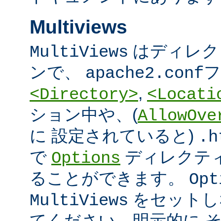
Multiviews
はディレク
MultiViews
ンで、
フ
apache2.conf
,
<Directory>
<Locati
ション中や、(
AllowOve
に 設定されていると)
.h
で
ディレクテ
Options
ることができます。
Opt
をセットし
MultiViews
てください。明示的に 