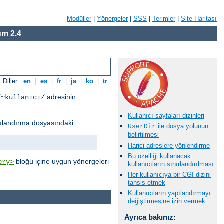
Modüller
|
Yönergeler
|
SSS
|
Terimler
|
Site Haritası
m 2.4
 Diller:
en
|
es
|
fr
|
ja
|
ko
|
tr
adresinin
/~kullanıcı/
Kullanıcı sayfaları dizinleri
ılandırma dosyasındaki
ile dosya yolunun
UserDir
belirtilmesi
Harici adreslere yönlendirme
Bu özelliği kullanacak
bloğu içine uygun yönergeleri
ory>
kullanıcıların sınırlandırılması
Her kullanıcıya bir CGI dizini
tahsis etmek
Kullanıcıların yapılandırmayı
değiştirmesine izin vermek
Ayrıca bakınız: