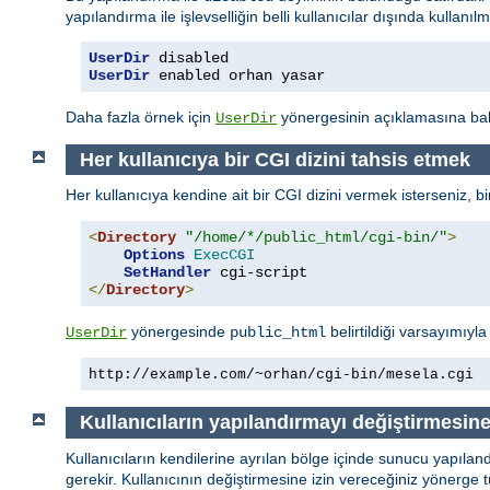
yapılandırma ile işlevselliğin belli kullanıcılar dışında kullanı
UserDir
UserDir
 enabled orhan yasar
Daha fazla örnek için
yönergesinin açıklamasına baka
UserDir
Her kullanıcıya bir CGI dizini tahsis etmek
Her kullanıcıya kendine ait bir CGI dizini vermek isterseniz, b
<
Directory
"/home/*/public_html/cgi-bin/"
>
Options
ExecCGI
SetHandler
</
Directory
>
yönergesinde
belirtildiği varsayımıyl
UserDir
public_html
http://example.com/~orhan/cgi-bin/mesela.cgi
Kullanıcıların yapılandırmayı değiştirmesin
Kullanıcıların kendilerine ayrılan bölge içinde sunucu yapılan
gerekir. Kullanıcının değiştirmesine izin vereceğiniz yönerge t