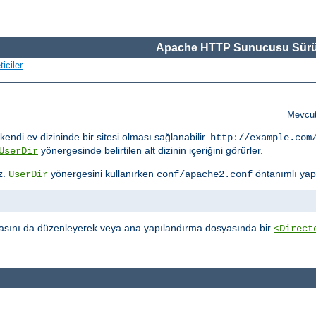
Apache HTTP Sunucusu Sürü
iciler
Mevcut
kendi ev dizininde bir sitesi olması sağlanabilir.
http://example.com
yönergesinde belirtilen alt dizinin içeriğini görürler.
UserDir
z.
yönergesini kullanırken
öntanımlı yap
UserDir
conf/apache2.conf
sını da düzenleyerek veya ana yapılandırma dosyasında bir
<Direct