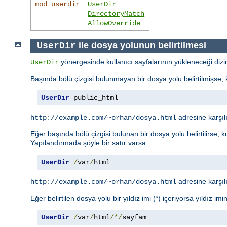
mod_userdir
UserDir
DirectoryMatch
AllowOverride
ile dosya yolunun belirtilmesi
UserDir
yönergesinde kullanıcı sayfalarının yükleneceği dizin b
UserDir
Başında bölü çizgisi bulunmayan bir dosya yolu belirtilmişse, kul
UserDir
 public_html
adresine karşıl
http://example.com/~orhan/dosya.html
Eğer başında bölü çizgisi bulunan bir dosya yolu belirtilirse, ku
Yapılandırmada şöyle bir satır varsa:
UserDir
/
var
/
html
adresine karşıl
http://example.com/~orhan/dosya.html
Eğer belirtilen dosya yolu bir yıldız imi (*) içeriyorsa yıldız im
UserDir
/
var
/
html
/*/
sayfam