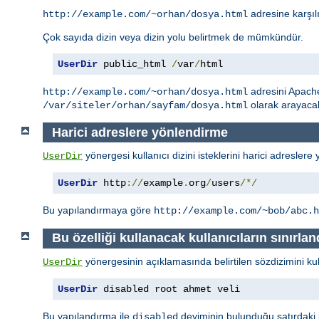
adresine karşıl
http://example.com/~orhan/dosya.html
Çok sayıda dizin veya dizin yolu belirtmek de mümkündür.
UserDir
 public_html 
/
var
/
html
adresini Apac
http://example.com/~orhan/dosya.html
olarak arayacak
/var/siteler/orhan/sayfam/dosya.html
Harici adreslere yönlendirme
yönergesi kullanıcı dizini isteklerini harici adreslere 
UserDir
UserDir
 http
://
example
.
org
/
users
/*/
Bu yapılandırmaya göre
http://example.com/~bob/abc.h
Bu özelliği kullanacak kullanıcıların sınırlan
yönergesinin açıklamasında belirtilen sözdizimini kulla
UserDir
UserDir
 disabled root ahmet veli
Bu yapılandırma ile
deyiminin bulunduğu satırdaki ku
disabled