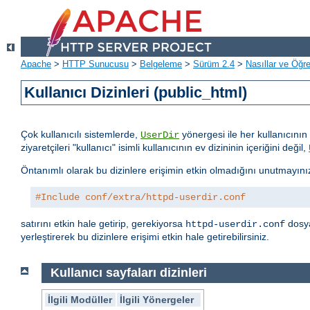
Apache
>
HTTP Sunucusu
>
Belgeleme
>
Sürüm 2.4
>
Nasıllar ve Öğret
Kullanıcı Dizinleri (public_html)
Çok kullanıcılı sistemlerde,
yönergesi ile her kullanıcının 
UserDir
ziyaretçileri "kullanıcı" isimli kullanıcının ev dizininin içeriğini değil,
Öntanımlı olarak bu dizinlere erişimin etkin olmadığını unutmayını
#Include conf/extra/httpd-userdir.conf
satırını etkin hale getirip, gerekiyorsa
dosya
httpd-userdir.conf
yerleştirerek bu dizinlere erişimi etkin hale getirebilirsiniz.
Kullanıcı sayfaları dizinleri
İlgili Modüller
İlgili Yönergeler