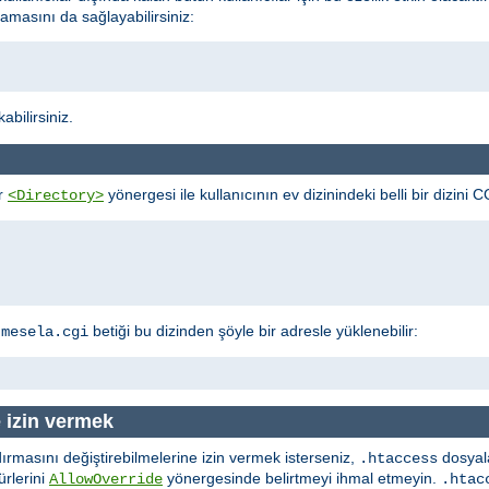
lmamasını da sağlayabilirsiniz:
bilirsiniz.
ir
yönergesi ile kullanıcının ev dizinindeki belli bir dizini C
<Directory>
a
betiği bu dizinden şöyle bir adresle yüklenebilir:
mesela.cgi
e izin vermek
dırmasını değiştirebilmelerine izin vermek isterseniz,
dosyala
.htaccess
ürlerini
yönergesinde belirtmeyi ihmal etmeyin.
AllowOverride
.htac