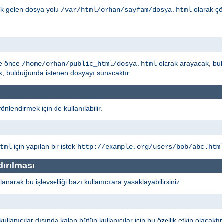
ık gelen dosya yolu
olarak çö
/var/html/orhan/sayfam/dosya.html
he önce
olarak arayacak, b
/home/orhan/public_html/dosya.html
, bulduğunda istenen dosyayı sunacaktır.
yönlendirmek için de kullanılabilir.
için yapılan bir istek
tml
http://example.org/users/bob/abc.htm
dırılması
narak bu işlevselliği bazı kullanıcılara yasaklayabilirsiniz:
llanıcılar dışında kalan bütün kullanıcılar için bu özellik etkin olacaktı