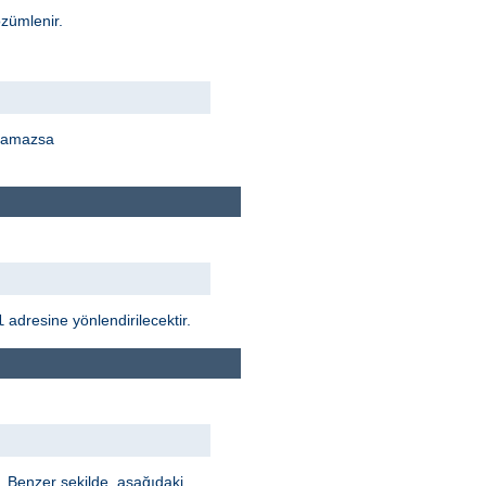
zümlenir.
ulamazsa
adresine yönlendirilecektir.
l
r. Benzer şekilde, aşağıdaki