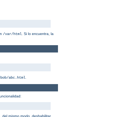
n
. Si lo encuentra, la
/var/html
.
/bob/abc.html
uncionalidad:
, del mismo modo, deshabilitar