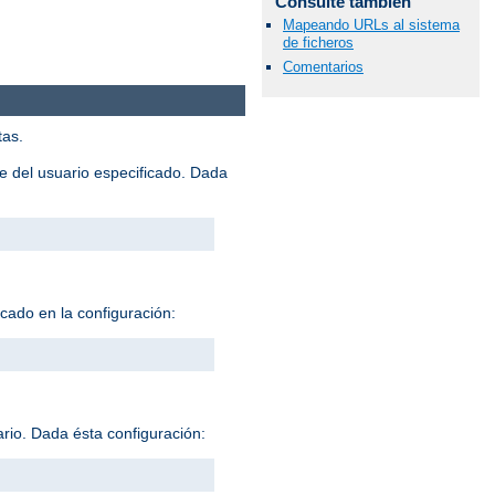
Consulte también
Mapeando URLs al sistema
de ficheros
Comentarios
tas.
me del usuario especificado. Dada
icado en la configuración:
ario. Dada ésta configuración: