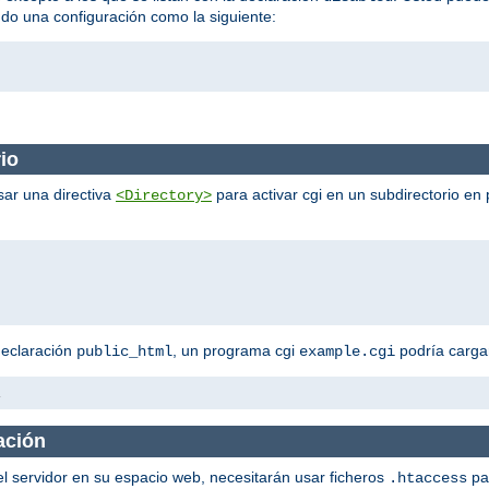
ndo una configuración como la siguiente:
io
sar una directiva
para activar cgi en un subdirectorio en 
<Directory>
declaración
, un programa cgi
podría cargar
public_html
example.cgi
i
ación
el servidor en su espacio web, necesitarán usar ficheros
pa
.htaccess