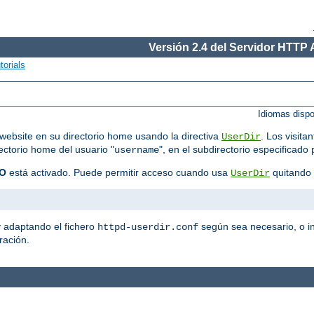
Versión 2.4 del Servidor HTTP
torials
Idiomas disp
website en su directorio home usando la directiva
. Los visit
UserDir
rectorio home del usuario "
", en el subdirectorio especificado 
username
O
está activado. Puede permitir acceso cuando usa
quitando 
UserDir
y adaptando el fichero
según sea necesario, o in
httpd-userdir.conf
ración.