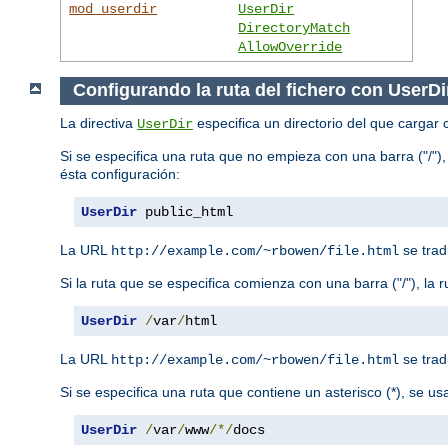
mod_userdir
UserDir
DirectoryMatch
AllowOverride
Configurando la ruta del fichero con UserDi
La directiva
especifica un directorio del que cargar 
UserDir
Si se especifica una ruta que no empieza con una barra ("/"),
ésta configuración:
UserDir
 public_html
La URL
se trad
http://example.com/~rbowen/file.html
Si la ruta que se especifica comienza con una barra ("/"), la 
UserDir
/
var
/
html
La URL
se trad
http://example.com/~rbowen/file.html
Si se especifica una ruta que contiene un asterisco (*), se u
UserDir
/
var
/
www
/*/
docs