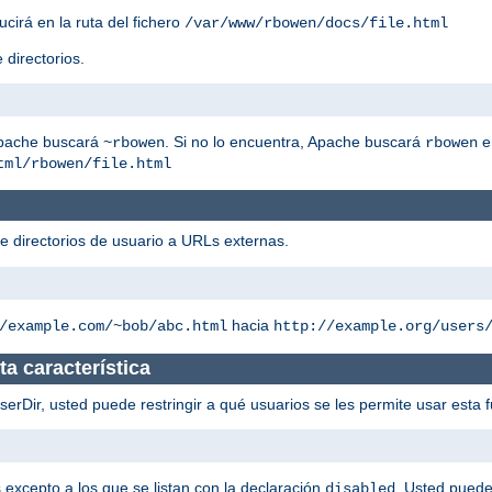
ucirá en la ruta del fichero
/var/www/rbowen/docs/file.html
 directorios.
Apache buscará
. Si no lo encuentra, Apache buscará
e
~rbowen
rbowen
tml/rbowen/file.html
de directorios de usuario a URLs externas.
hacia
/example.com/~bob/abc.html
http://example.org/users
a característica
rDir, usted puede restringir a qué usuarios se les permite usar esta f
s excepto a los que se listan con la declaración
. Usted puede
disabled