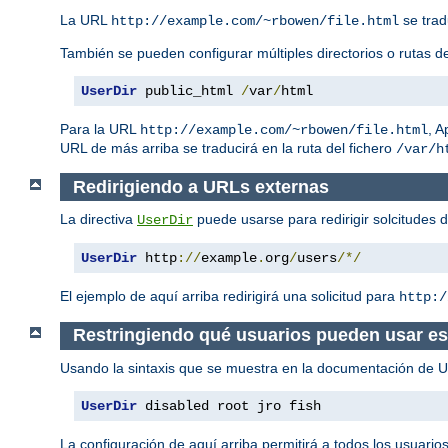
La URL
se trad
http://example.com/~rbowen/file.html
También se pueden configurar múltiples directorios o rutas de
UserDir
 public_html 
/
var
/
html
Para la URL
, 
http://example.com/~rbowen/file.html
URL de más arriba se traducirá en la ruta del fichero
/var/h
Redirigiendo a URLs externas
La directiva
puede usarse para redirigir solcitudes 
UserDir
UserDir
 http
://
example
.
org
/
users
/*/
El ejemplo de aquí arriba redirigirá una solicitud para
http:/
Restringiendo qué usuarios pueden usar est
Usando la sintaxis que se muestra en la documentación de Use
UserDir
 disabled root jro fish
La configuración de aquí arriba permitirá a todos los usuario