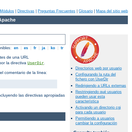
Módulos
|
Directivas
|
Preguntas Frecuentes
|
Glosario
|
Mapa del sitio web
 Apache
onibles:
en
|
es
|
fr
|
ja
|
ko
|
tr
antes de una URL
por la directiva
.
UserDir
Directorios web por usuario
el comentario de la línea:
Configurando la ruta del
fichero con UserDir
Redirigiendo a URLs externas
Restringiendo qué usuarios
cluyendo las directivas apropiadas
pueden usar esta
característica
Activando un directorio cgi
para cada usuario
Permitiendo a usuarios
cambiar la configuración