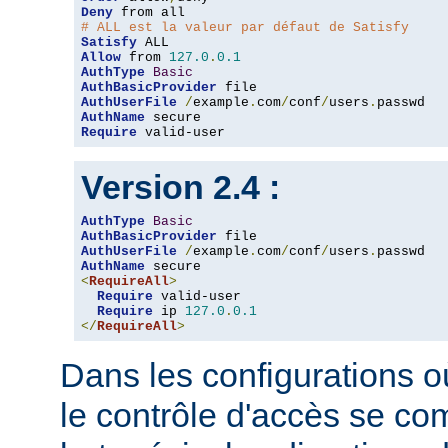
Deny
# ALL est la valeur par défaut de Satisfy
Satisfy
Allow
 from 
127.0
.
0.1
AuthType
Basic
AuthBasicProvider
AuthUserFile
/
example
.
com
/
conf
/
users
.
AuthName
Require
 valid-user
Version 2.4 :
AuthType
Basic
AuthBasicProvider
AuthUserFile
/
example
.
com
/
conf
/
users
.
AuthName
<
RequireAll
>
Require
 valid-user

Require
 ip 
127.0
.
0.1
</
RequireAll
>
Dans les configurations où
le contrôle d'accès se co