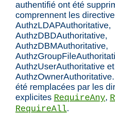
authentifié ont été suppri
comprennent les directiv
AuthzLDAPAuthoritative,
AuthzDBDAuthoritative,
AuthzDBMAuthoritative,
AuthzGroupFileAuthoritat
AuthzUserAuthoritative et
AuthzOwnerAuthoritative. 
été remplacées par les di
explicites
,
RequireAny
R
.
RequireAll