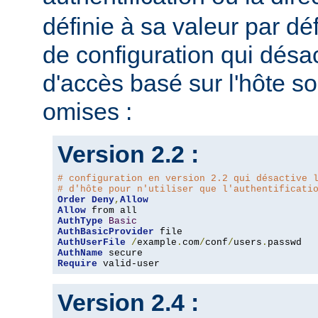
définie à sa valeur par dé
de configuration qui désac
d'accès basé sur l'hôte s
omises :
Version 2.2 :
# configuration en version 2.2 qui désactive 
# d'hôte pour n'utiliser que l'authentificati
Order
Deny
,
Allow
Allow
AuthType
Basic
AuthBasicProvider
AuthUserFile
/
example
.
com
/
conf
/
users
.
AuthName
Require
 valid-user
Version 2.4 :