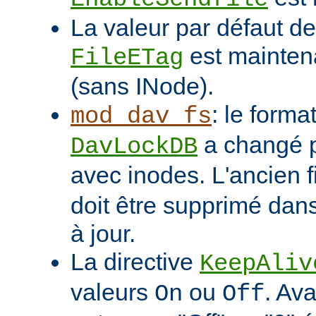
La valeur par défaut de 
est mainten
FileETag
(sans INode).
: le format
mod_dav_fs
a changé p
DavLockDB
avec inodes. L'ancien f
doit être supprimé dans
à jour.
La directive
KeepAliv
valeurs
ou
. Ava
On
Off