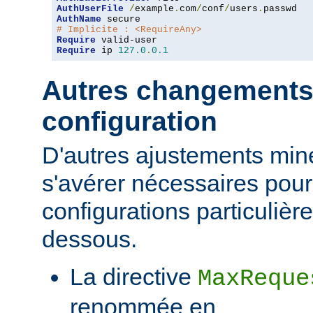
AuthUserFile
/
example
.
com
/
conf
/
users
.
AuthName
# Implicite : <RequireAny>
Require
Require
 ip 
127.0
.
0.1
Autres changements
configuration
D'autres ajustements min
s'avérer nécessaires pour
configurations particulièr
dessous.
La directive
MaxReque
renommée en