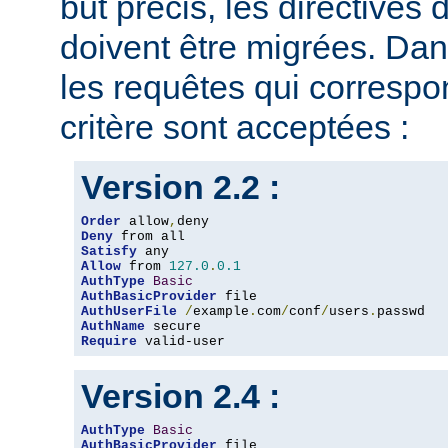
but précis, les directives
doivent être migrées. Dan
les requêtes qui corresp
critère sont acceptées :
Version 2.2 :
Order
 allow
,
Deny
Satisfy
Allow
 from 
127.0
.
0.1
AuthType
Basic
AuthBasicProvider
AuthUserFile
/
example
.
com
/
conf
/
users
.
AuthName
Require
 valid-user
Version 2.4 :
AuthType
Basic
AuthBasicProvider