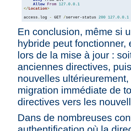
Allow
From
127.0
.
0.1
</
Location
>
access
.
log 
-
 GET 
/
server-status 
200
127.0
.
0.1
En conclusion, même si u
hybride peut fonctionner, 
lors de la mise à jour : so
anciennes directives, puis
nouvelles ultérieurement, 
migration immédiate de t
directives vers les nouvel
Dans de nombreuses conf
authentification où la dire