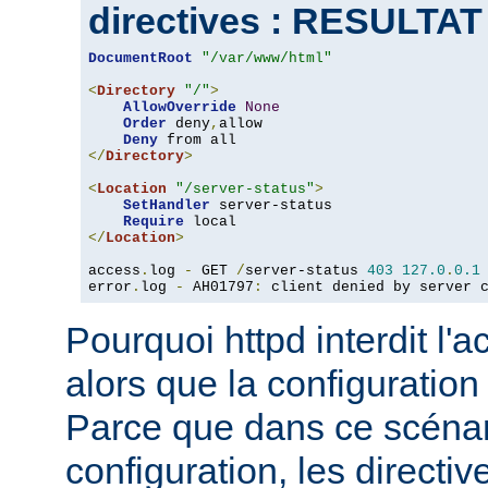
directives : RESULTA
DocumentRoot
"/var/www/html"
<
Directory
"/"
>
AllowOverride
None
Order
 deny
,
allow

Deny
</
Directory
>
<
Location
"/server-status"
>
SetHandler
 server-status

Require
</
Location
>
access
.
log 
-
 GET 
/
server-status 
403
127.0
.
0.1
error
.
log 
-
 AH01797
:
 client denied by server 
Pourquoi httpd interdit l'
alors que la configuration
Parce que dans ce scéna
configuration, les directiv