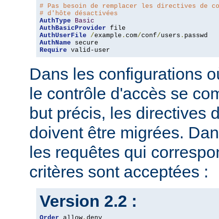
# Pas besoin de remplacer les directives de c
# d'hôte désactivées
AuthType
Basic
AuthBasicProvider
AuthUserFile
/
example
.
com
/
conf
/
users
.
AuthName
Require
 valid-user
Dans les configurations où
le contrôle d'accès se co
but précis, les directives
doivent être migrées. Dan
les requêtes qui corresp
critères sont acceptées :
Version 2.2 :
Order
 allow
,