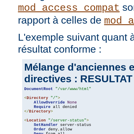
son
mod_access_compat
rapport à celles de
mod_a
L'exemple suivant quant à
résultat conforme :
Mélange d'anciennes e
directives : RESULT
DocumentRoot
"/var/www/html"
<
Directory
"/"
>
AllowOverride
None
Require
</
Directory
>
<
Location
"/server-status"
>
SetHandler
 server-status

Order
 deny
,
allow

Deny
 from all
